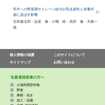
乳牛への野菜屑サイレージ給与が乳生産性と栄養代
謝に及ぼす影響
生田健太郎・設楽 修・小鴨 睦・高田 修・天橋一
路
個⼈情報の保護
このサイトについて
サイトマップ
お問い合わせ
⽣産者技術者の⽅へ
⼟地利⽤型作物
野菜
果樹・花き
加⼯・流通