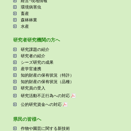
経営･現地情報
環境病害⾍
畜産
森林林業
⽔産
研究者研究機関の⽅へ
研究課題の紹介
研究者の紹介
シーズ研究の成果
産学官連携
知的財産の保有状況（特許）
知的財産の保有状況（品種）
研究員の受⼊
研究活動不正⾏為への対応
公的研究資金への対応
県⺠の皆様へ
作物や園芸に関する新技術