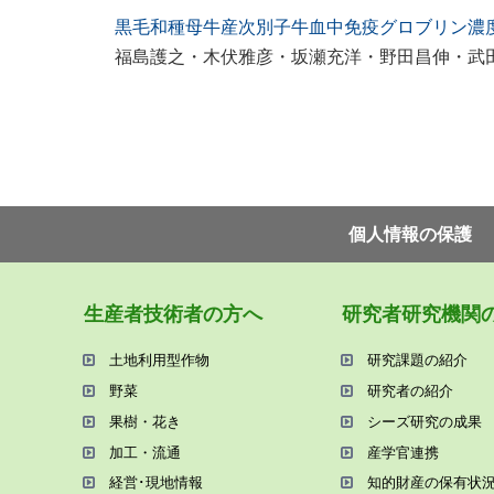
黒毛和種母牛産次別子牛血中免疫グロブリン濃
福島護之・木伏雅彦・坂瀬充洋・野田昌伸・武
個⼈情報の保護
⽣産者技術者の⽅へ
研究者研究機関
⼟地利⽤型作物
研究課題の紹介
野菜
研究者の紹介
果樹・花き
シーズ研究の成果
加⼯・流通
産学官連携
経営･現地情報
知的財産の保有状