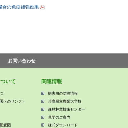
場合の免疫補強効果
お問い合わせ
について
関連情報
つ
病害⾍の防除情報
署へのリンク）
兵庫県⽴農業⼤学校
森林林業技術センター
⾒学のご案内
配置図
様式ダウンロード