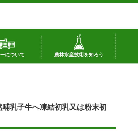
ーについて
農林水産技術を知ろう
署へのリンク）
配置図
つ
私の試験研究
試験研究課題
第6期中期業務計画
オンライン研究報告
刊行物
知的財産に関する相談窓口
センターの話題
然哺乳子牛へ凍結初乳又は粉末初