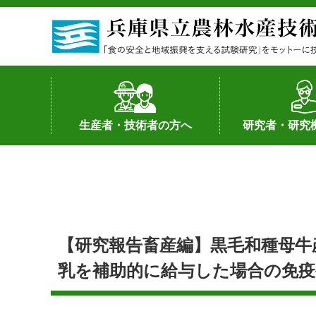
生産者・技術者の方へ
研究者・研究
野菜
果樹・花き
加工・流通
経営･現地情報
環境病害虫
畜産
森林林業
水産
基幹種雄牛の紹介
土地利用型作物
シーズ研究の成
産学官連携
知的財産の保有
知的財産の保有
研究員の受入
研究活動不正行
公的研究資金へ
研究者の紹介
【研究報告畜産編】黒毛和種母牛
乳を補助的に給与した場合の免疫