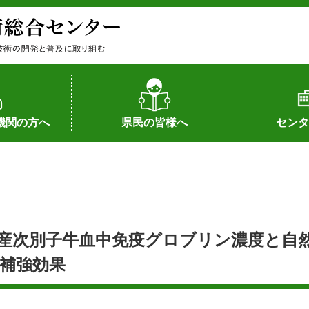
機関の方へ
県民の皆様へ
センタ
果
状況（特許）
状況（品種）
為への対応
の対応
畜産に関する新技術
森林林業に関する新技術
病害虫に関する新技術
食品加工に関する新技術
水産に関する新技術
作物や園芸に関する豆知識
病害虫に関する豆知識
畜産に関する豆知識
水産に関する豆知識
バイテク・農業環境・機械関係
食品加工に関する豆知識
森林林業に関する豆知識
作物や園芸に関する新技術
組織（各部
アクセス
沿革
所内の施設
所長あいさ
の豆知識
産次別子牛血中免疫グロブリン濃度と自
補強効果