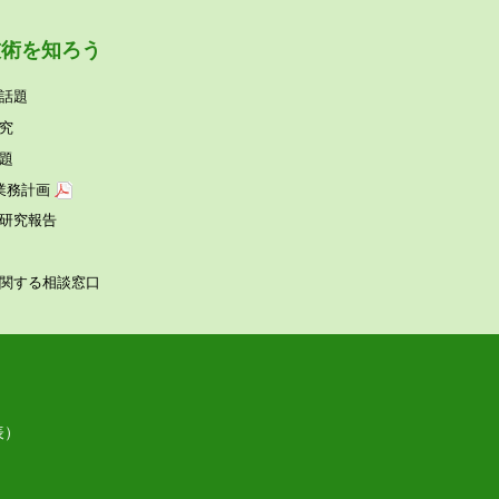
技術を知ろう
話題
究
題
業務計画
研究報告
関する相談窓⼝
表）