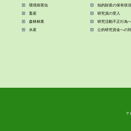
環境病害⾍
知的財産の保有状
畜産
研究員の受⼊
森林林業
研究活動不正⾏為
⽔産
公的研究資金への
〒