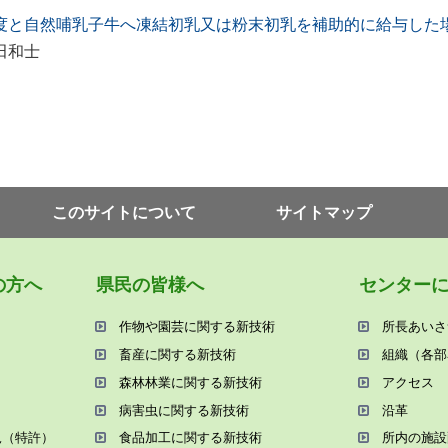
度と自然哺乳子牛へ凍結初乳又は粉末初乳を補助的に給与した
田和士
このサイトについて
サイトマップ
の⽅へ
県⺠の皆様へ
センター
作物や園芸に関する新技術
所⻑あいさ
畜産に関する新技術
組織（各部
森林林業に関する新技術
アクセス
病害⾍に関する新技術
沿⾰
況（特許）
⾷品加⼯に関する新技術
所内の施設