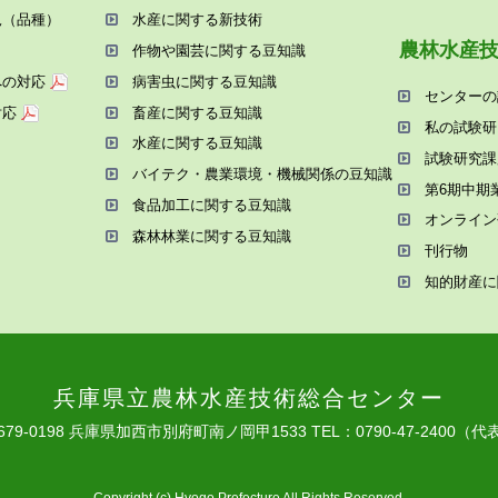
況（品種）
⽔産に関する新技術
農林⽔産
作物や園芸に関する⾖知識
への対応
病害⾍に関する⾖知識
センターの
対応
畜産に関する⾖知識
私の試験研
⽔産に関する⾖知識
試験研究課
バイテク・農業環境・機械関係の⾖知識
第6期中期
⾷品加⼯に関する⾖知識
オンライン
森林林業に関する⾖知識
刊⾏物
知的財産に
兵庫県⽴農林⽔産技術総合センター
679-0198 兵庫県加⻄市別府町南ノ岡甲1533
TEL：0790-47-2400（代
Copyright (c) Hyogo Prefecture All Rights Reserved.