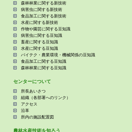
森林林業に関する新技術
病害⾍に関する新技術
⾷品加⼯に関する新技術
⽔産に関する新技術
作物や園芸に関する⾖知識
病害⾍に関する⾖知識
畜産に関する⾖知識
⽔産に関する⾖知識
バイテク・農業環境・機械関係の⾖知識
⾷品加⼯に関する⾖知識
森林林業に関する⾖知識
センターについて
所⻑あいさつ
組織（各部署へのリンク）
アクセス
沿⾰
所内の施設配置図
農林⽔産技術を知ろう