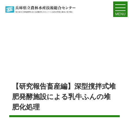
MENU
【研究報告畜産編】深型撹拌式堆
肥発酵施設による乳牛ふんの堆
肥化処理