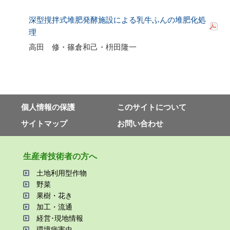
深型撹拌式堆肥発酵施設による乳牛ふんの堆肥化処
理
高田 修・篠倉和己・枡田隆一
個⼈情報の保護
このサイトについて
サイトマップ
お問い合わせ
⽣産者技術者の⽅へ
⼟地利⽤型作物
野菜
果樹・花き
加⼯・流通
経営･現地情報
環境病害⾍