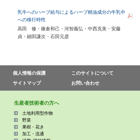
乳牛へのハーブ給与によるハーブ精油成分の牛乳中
への移行特性
高田 修・篠倉和己・河智義弘・中西克美・安藤
貞・細田謙次・石田元彦
個⼈情報の保護
このサイトについて
サイトマップ
お問い合わせ
⽣産者技術者の⽅へ
⼟地利⽤型作物
野菜
果樹・花き
加⼯・流通