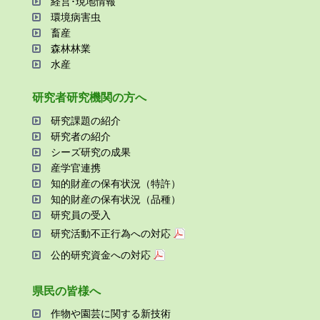
経営･現地情報
環境病害⾍
畜産
森林林業
⽔産
研究者研究機関の⽅へ
研究課題の紹介
研究者の紹介
シーズ研究の成果
産学官連携
知的財産の保有状況（特許）
知的財産の保有状況（品種）
研究員の受⼊
研究活動不正⾏為への対応
公的研究資金への対応
県⺠の皆様へ
作物や園芸に関する新技術