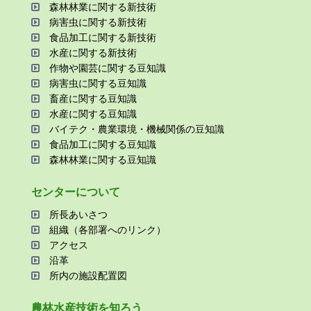
森林林業に関する新技術
病害⾍に関する新技術
⾷品加⼯に関する新技術
⽔産に関する新技術
作物や園芸に関する⾖知識
病害⾍に関する⾖知識
畜産に関する⾖知識
⽔産に関する⾖知識
バイテク・農業環境・機械関係の⾖知識
⾷品加⼯に関する⾖知識
森林林業に関する⾖知識
センターについて
所⻑あいさつ
組織（各部署へのリンク）
アクセス
沿⾰
所内の施設配置図
農林⽔産技術を知ろう