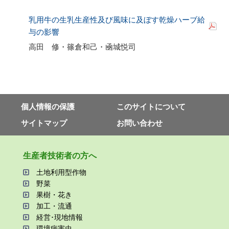
乳用牛の生乳生産性及び風味に及ぼす乾燥ハーブ給
与の影響
高田 修・篠倉和己・凾城悦司
個⼈情報の保護
このサイトについて
サイトマップ
お問い合わせ
⽣産者技術者の⽅へ
⼟地利⽤型作物
野菜
果樹・花き
加⼯・流通
経営･現地情報
環境病害⾍