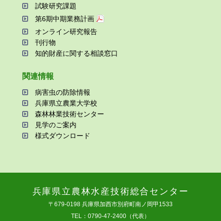
試験研究課題
第6期中期業務計画
オンライン研究報告
刊⾏物
知的財産に関する相談窓⼝
関連情報
病害⾍の防除情報
兵庫県⽴農業⼤学校
森林林業技術センター
⾒学のご案内
様式ダウンロード
兵庫県⽴農林⽔産技術総合センター
〒679-0198 兵庫県加⻄市別府町南ノ岡甲1533
TEL：0790-47-2400（代表）