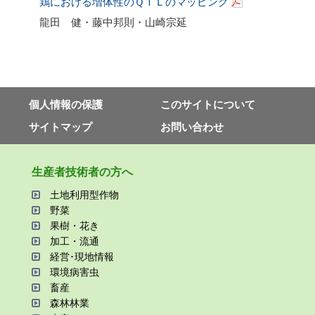
鶏における増体性のＱＴＬのマッピング
龍田 健・藤中邦則・山崎宗延
個⼈情報の保護
このサイトについて
サイトマップ
お問い合わせ
⽣産者技術者の⽅へ
⼟地利⽤型作物
野菜
果樹・花き
加⼯・流通
経営･現地情報
環境病害⾍
畜産
森林林業