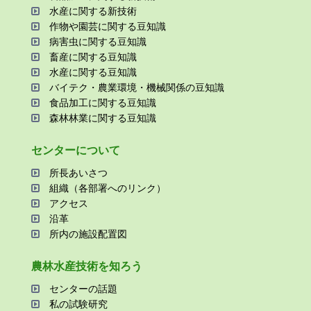
⽔産に関する新技術
作物や園芸に関する⾖知識
病害⾍に関する⾖知識
畜産に関する⾖知識
⽔産に関する⾖知識
バイテク・農業環境・機械関係の⾖知識
⾷品加⼯に関する⾖知識
森林林業に関する⾖知識
センターについて
所⻑あいさつ
組織（各部署へのリンク）
アクセス
沿⾰
所内の施設配置図
農林⽔産技術を知ろう
センターの話題
私の試験研究