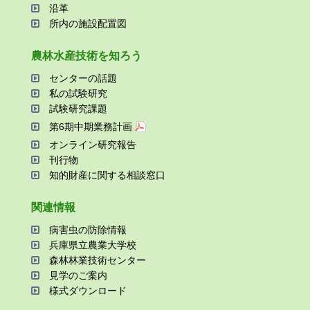
沿⾰
所内の施設配置図
農林⽔産技術を知ろう
センターの話題
私の試験研究
試験研究課題
第6期中期業務計画
オンライン研究報告
刊⾏物
知的財産に関する相談窓⼝
関連情報
病害⾍の防除情報
兵庫県⽴農業⼤学校
森林林業技術センター
⾒学のご案内
様式ダウンロード