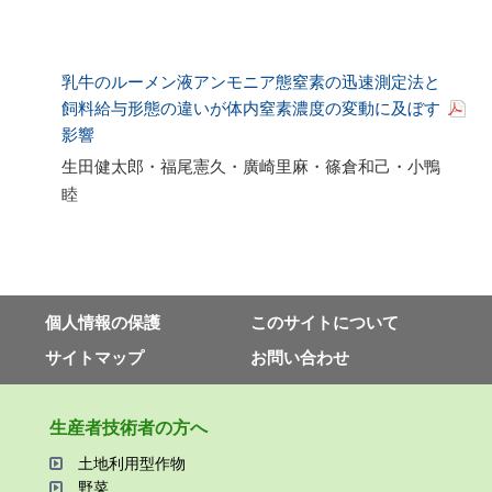
乳牛のルーメン液アンモニア態窒素の迅速測定法と
飼料給与形態の違いが体内窒素濃度の変動に及ぼす
影響
生田健太郎・福尾憲久・廣崎里麻・篠倉和己・小鴨
睦
個⼈情報の保護
このサイトについて
サイトマップ
お問い合わせ
⽣産者技術者の⽅へ
⼟地利⽤型作物
野菜