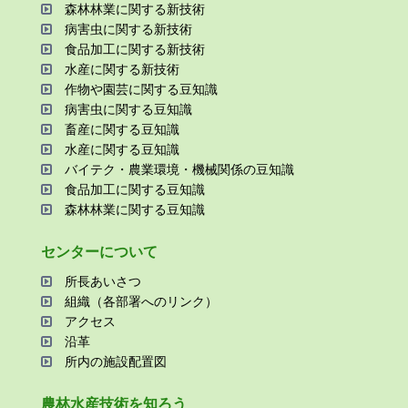
森林林業に関する新技術
病害⾍に関する新技術
⾷品加⼯に関する新技術
⽔産に関する新技術
作物や園芸に関する⾖知識
病害⾍に関する⾖知識
畜産に関する⾖知識
⽔産に関する⾖知識
バイテク・農業環境・機械関係の⾖知識
⾷品加⼯に関する⾖知識
森林林業に関する⾖知識
センターについて
所⻑あいさつ
組織（各部署へのリンク）
アクセス
沿⾰
所内の施設配置図
農林⽔産技術を知ろう