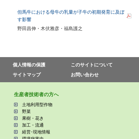
但馬牛における母牛の乳量が子牛の初期発育に及ぼ
す影響
野田昌伸・木伏雅彦・福島護之
個⼈情報の保護
このサイトについて
サイトマップ
お問い合わせ
⽣産者技術者の⽅へ
⼟地利⽤型作物
野菜
果樹・花き
加⼯・流通
経営･現地情報
環境病害⾍