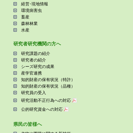
経営･現地情報
環境病害⾍
畜産
森林林業
⽔産
研究者研究機関の⽅へ
研究課題の紹介
研究者の紹介
シーズ研究の成果
産学官連携
知的財産の保有状況（特許）
知的財産の保有状況（品種）
研究員の受⼊
研究活動不正⾏為への対応
公的研究資金への対応
県⺠の皆様へ