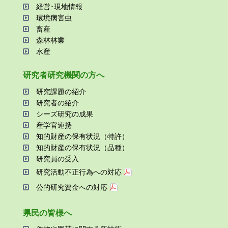
経営･現地情報
環境病害⾍
畜産
森林林業
⽔産
研究者研究機関の⽅へ
研究課題の紹介
研究者の紹介
シーズ研究の成果
産学官連携
知的財産の保有状況（特許）
知的財産の保有状況（品種）
研究員の受⼊
研究活動不正⾏為への対応
公的研究資金への対応
県⺠の皆様へ