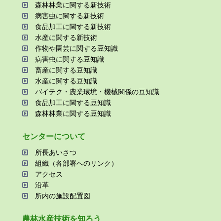
森林林業に関する新技術
病害⾍に関する新技術
⾷品加⼯に関する新技術
⽔産に関する新技術
作物や園芸に関する⾖知識
病害⾍に関する⾖知識
畜産に関する⾖知識
⽔産に関する⾖知識
バイテク・農業環境・機械関係の⾖知識
⾷品加⼯に関する⾖知識
森林林業に関する⾖知識
センターについて
所⻑あいさつ
組織（各部署へのリンク）
アクセス
沿⾰
所内の施設配置図
農林⽔産技術を知ろう