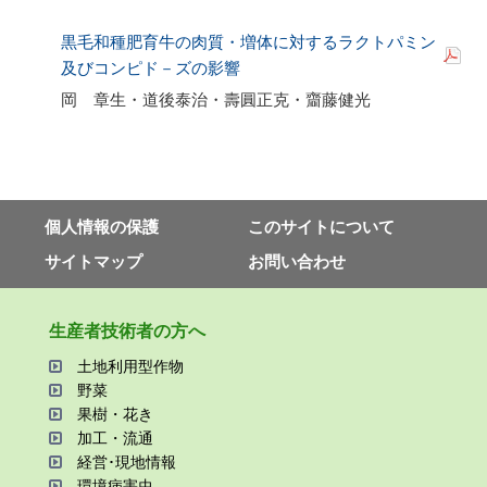
黒毛和種肥育牛の肉質・増体に対するラクトパミン
及びコンピド－ズの影響
岡 章生・道後泰治・壽圓正克・齏藤健光
個⼈情報の保護
このサイトについて
サイトマップ
お問い合わせ
⽣産者技術者の⽅へ
⼟地利⽤型作物
野菜
果樹・花き
加⼯・流通
経営･現地情報
環境病害⾍