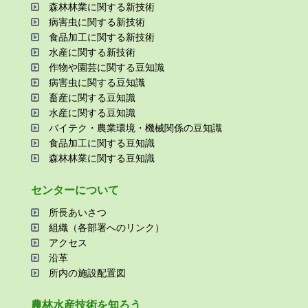
森林林業に関する新技術
病害⾍に関する新技術
⾷品加⼯に関する新技術
⽔産に関する新技術
作物や園芸に関する⾖知識
病害⾍に関する⾖知識
畜産に関する⾖知識
⽔産に関する⾖知識
バイテク・農業環境・機械関係の⾖知識
⾷品加⼯に関する⾖知識
森林林業に関する⾖知識
センターについて
所⻑あいさつ
組織（各部署へのリンク）
アクセス
沿⾰
所内の施設配置図
農林⽔産技術を知ろう