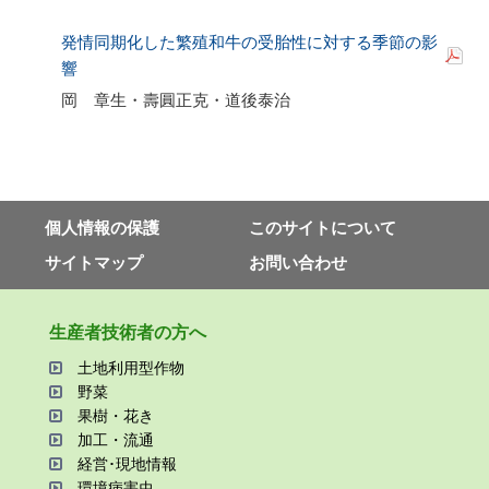
発情同期化した繁殖和牛の受胎性に対する季節の影
響
岡 章生・壽圓正克・道後泰治
個⼈情報の保護
このサイトについて
サイトマップ
お問い合わせ
⽣産者技術者の⽅へ
⼟地利⽤型作物
野菜
果樹・花き
加⼯・流通
経営･現地情報
環境病害⾍