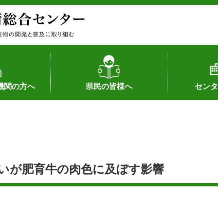
機関の方へ
県民の皆様へ
センタ
果
状況（特許）
状況（品種）
為への対応
の対応
畜産に関する新技術
森林林業に関する新技術
病害虫に関する新技術
食品加工に関する新技術
水産に関する新技術
作物や園芸に関する豆知識
病害虫に関する豆知識
畜産に関する豆知識
水産に関する豆知識
バイテク・農業環境・機械関係
食品加工に関する豆知識
森林林業に関する豆知識
作物や園芸に関する新技術
組織（各部
アクセス
沿革
所内の施設
所長あいさ
の豆知識
いが肥育牛の肉色に及ぼす影響