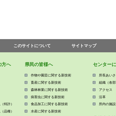
このサイトについて
サイトマップ
の⽅へ
県⺠の皆様へ
センター
作物や園芸に関する新技術
所⻑あいさ
畜産に関する新技術
組織（各部
森林林業に関する新技術
アクセス
病害⾍に関する新技術
沿⾰
況（特許）
⾷品加⼯に関する新技術
所内の施設
況（品種）
⽔産に関する新技術