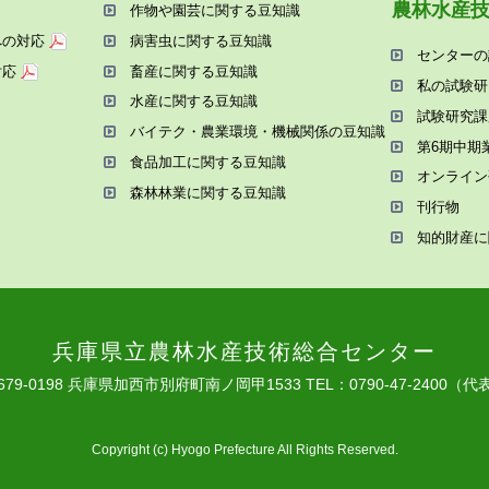
農林⽔産
作物や園芸に関する⾖知識
への対応
病害⾍に関する⾖知識
センターの
対応
畜産に関する⾖知識
私の試験研
⽔産に関する⾖知識
試験研究課
バイテク・農業環境・機械関係の⾖知識
第6期中期
⾷品加⼯に関する⾖知識
オンライン
森林林業に関する⾖知識
刊⾏物
知的財産に
兵庫県⽴農林⽔産技術総合センター
679-0198 兵庫県加⻄市別府町南ノ岡甲1533
TEL：0790-47-2400（代
Copyright (c) Hyogo Prefecture All Rights Reserved.