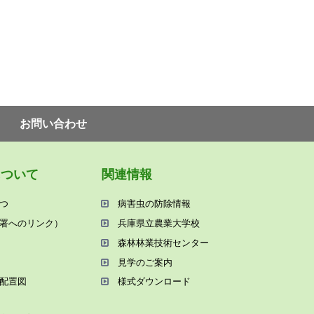
お問い合わせ
について
関連情報
つ
病害⾍の防除情報
署へのリンク）
兵庫県⽴農業⼤学校
森林林業技術センター
⾒学のご案内
配置図
様式ダウンロード