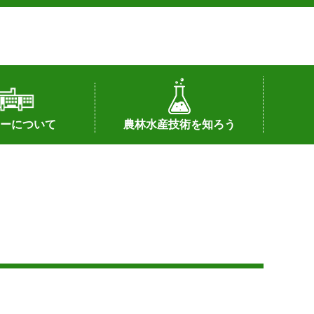
ーについて
農林水産技術を知ろう
署へのリンク）
配置図
つ
私の試験研究
試験研究課題
第6期中期業務計画
オンライン研究報告
刊行物
知的財産に関する相談窓口
センターの話題