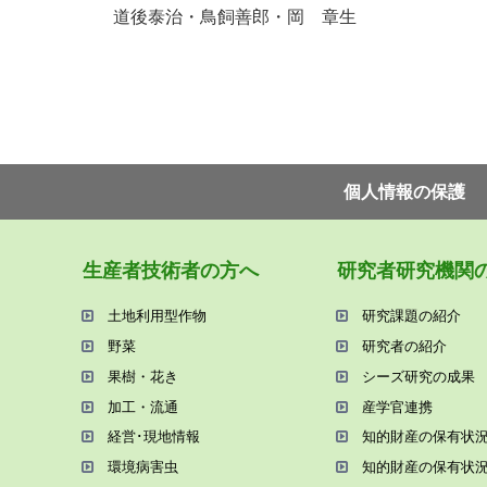
道後泰治・鳥飼善郎・岡 章生
個⼈情報の保護
⽣産者技術者の⽅へ
研究者研究機関
⼟地利⽤型作物
研究課題の紹介
野菜
研究者の紹介
果樹・花き
シーズ研究の成果
加⼯・流通
産学官連携
経営･現地情報
知的財産の保有状
環境病害⾍
知的財産の保有状