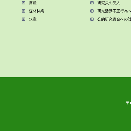
畜産
研究員の受⼊
森林林業
研究活動不正⾏為
⽔産
公的研究資金への
〒