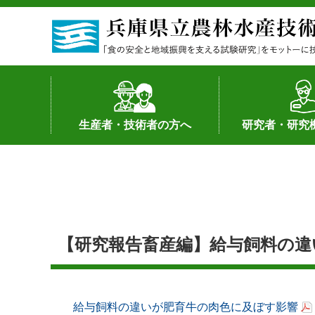
生産者・技術者の方へ
研究者・研究
野菜
果樹・花き
加工・流通
経営･現地情報
環境病害虫
畜産
森林林業
水産
基幹種雄牛の紹介
土地利用型作物
シーズ研究の成
産学官連携
知的財産の保有
知的財産の保有
研究員の受入
研究活動不正行
公的研究資金へ
研究者の紹介
【研究報告畜産編】給与飼料の違
給与飼料の違いが肥育牛の肉色に及ぼす影響