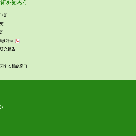
技術を知ろう
話題
究
題
業務計画
研究報告
関する相談窓⼝
表）