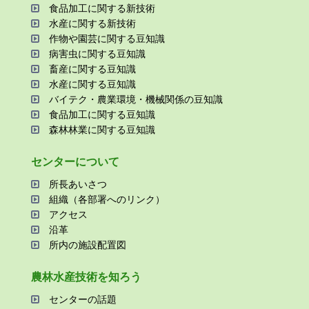
⾷品加⼯に関する新技術
⽔産に関する新技術
作物や園芸に関する⾖知識
病害⾍に関する⾖知識
畜産に関する⾖知識
⽔産に関する⾖知識
バイテク・農業環境・機械関係の⾖知識
⾷品加⼯に関する⾖知識
森林林業に関する⾖知識
センターについて
所⻑あいさつ
組織（各部署へのリンク）
アクセス
沿⾰
所内の施設配置図
農林⽔産技術を知ろう
センターの話題