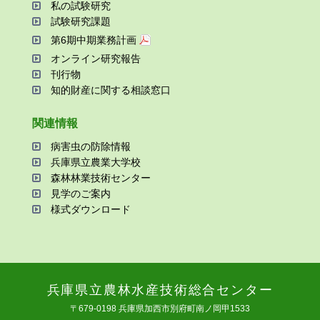
私の試験研究
試験研究課題
第6期中期業務計画
オンライン研究報告
刊⾏物
知的財産に関する相談窓⼝
関連情報
病害⾍の防除情報
兵庫県⽴農業⼤学校
森林林業技術センター
⾒学のご案内
様式ダウンロード
兵庫県⽴農林⽔産技術総合センター
〒679-0198 兵庫県加⻄市別府町南ノ岡甲1533