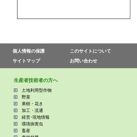
個⼈情報の保護
このサイトについて
サイトマップ
お問い合わせ
⽣産者技術者の⽅へ
⼟地利⽤型作物
野菜
果樹・花き
加⼯・流通
経営･現地情報
環境病害⾍
畜産