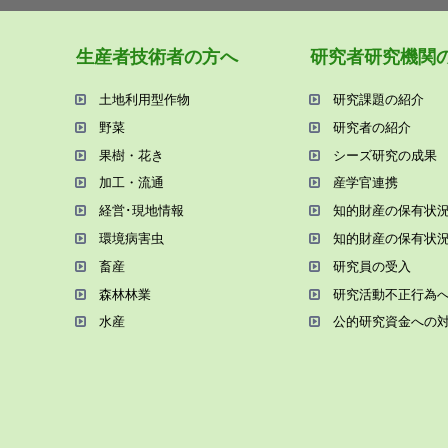
⽣産者技術者の⽅へ
研究者研究機関
⼟地利⽤型作物
研究課題の紹介
野菜
研究者の紹介
果樹・花き
シーズ研究の成果
加⼯・流通
産学官連携
経営･現地情報
知的財産の保有状
環境病害⾍
知的財産の保有状
畜産
研究員の受⼊
森林林業
研究活動不正⾏為
⽔産
公的研究資金への