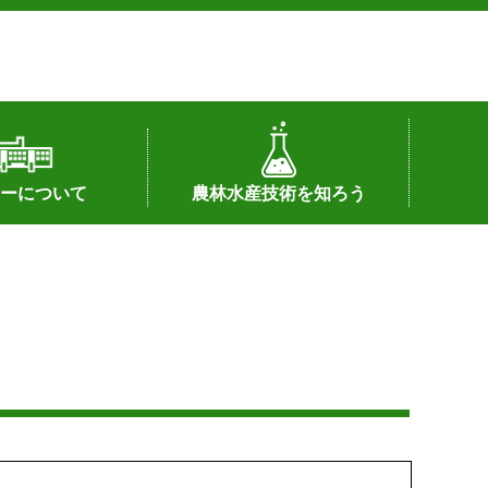
ーについて
農林水産技術を知ろう
署へのリンク）
配置図
つ
私の試験研究
試験研究課題
第6期中期業務計画
オンライン研究報告
刊行物
知的財産に関する相談窓口
センターの話題