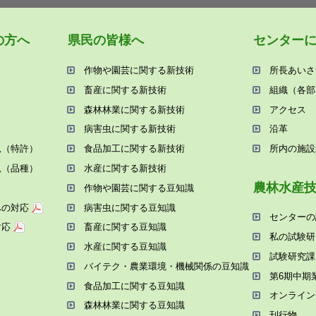
の⽅へ
県⺠の皆様へ
センター
作物や園芸に関する新技術
所⻑あいさ
畜産に関する新技術
組織（各部
森林林業に関する新技術
アクセス
病害⾍に関する新技術
沿⾰
況（特許）
⾷品加⼯に関する新技術
所内の施設
況（品種）
⽔産に関する新技術
農林⽔産
作物や園芸に関する⾖知識
への対応
病害⾍に関する⾖知識
センターの
対応
畜産に関する⾖知識
私の試験研
⽔産に関する⾖知識
試験研究課
バイテク・農業環境・機械関係の⾖知識
第6期中期
⾷品加⼯に関する⾖知識
オンライン
森林林業に関する⾖知識
刊⾏物