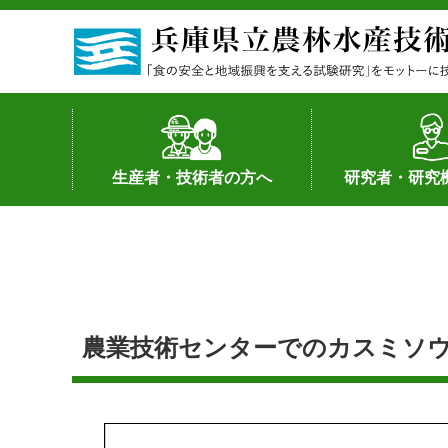
生産者・技術者の方へ
研究者・研究
野菜
果樹・花き
加工・流通
経営･現地情報
環境病害虫
畜産
森林林業
水産
基幹種雄牛の紹介
土地利用型作物
シーズ研究の成
産学官連携
知的財産の保有
知的財産の保有
研究員の受入
研究活動不正行
公的研究資金へ
研究者の紹介
農業技術センターでのカスミソウ