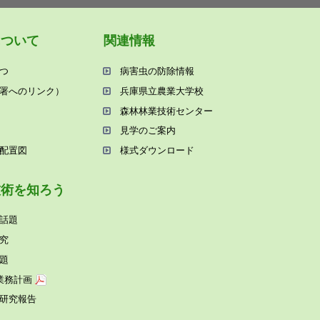
について
関連情報
つ
病害⾍の防除情報
署へのリンク）
兵庫県⽴農業⼤学校
森林林業技術センター
⾒学のご案内
配置図
様式ダウンロード
技術を知ろう
話題
究
題
業務計画
研究報告