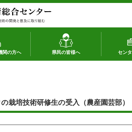
機関の方へ
県民の皆様へ
センタ
果
状況（特許）
状況（品種）
為への対応
の対応
畜産に関する新技術
森林林業に関する新技術
病害虫に関する新技術
食品加工に関する新技術
水産に関する新技術
作物や園芸に関する豆知識
病害虫に関する豆知識
畜産に関する豆知識
水産に関する豆知識
バイテク・農業環境・機械関係
食品加工に関する豆知識
森林林業に関する豆知識
作物や園芸に関する新技術
組織（各部
アクセス
沿革
所内の施設
所長あいさ
の豆知識
の栽培技術研修生の受入（農産園芸部）