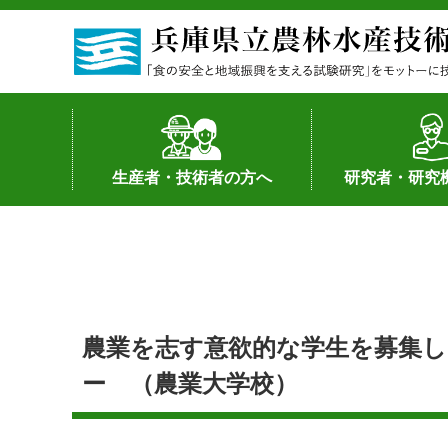
生産者・技術者の方へ
研究者・研究
野菜
果樹・花き
加工・流通
経営･現地情報
環境病害虫
畜産
森林林業
水産
基幹種雄牛の紹介
土地利用型作物
シーズ研究の成
産学官連携
知的財産の保有
知的財産の保有
研究員の受入
研究活動不正行
公的研究資金へ
研究者の紹介
農業を志す意欲的な学生を募集
ー （農業大学校）