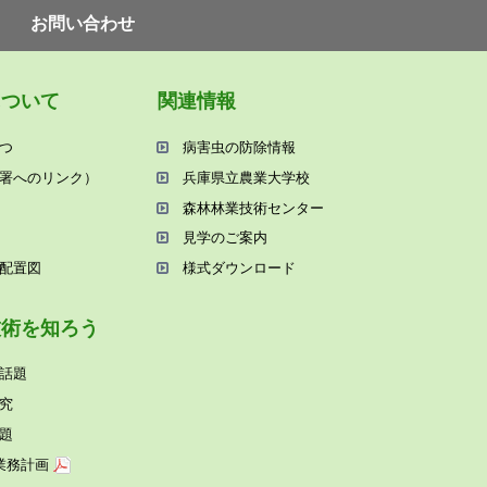
お問い合わせ
について
関連情報
つ
病害⾍の防除情報
署へのリンク）
兵庫県⽴農業⼤学校
森林林業技術センター
⾒学のご案内
配置図
様式ダウンロード
技術を知ろう
話題
究
題
業務計画