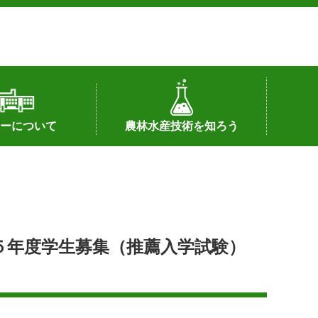
ーについて
農林水産技術を知ろう
署へのリンク）
配置図
つ
私の試験研究
試験研究課題
第6期中期業務計画
オンライン研究報告
刊行物
知的財産に関する相談窓口
センターの話題
５年度学生募集（推薦入学試験）