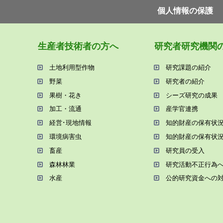
個⼈情報の保護
⽣産者技術者の⽅へ
研究者研究機関
⼟地利⽤型作物
研究課題の紹介
野菜
研究者の紹介
果樹・花き
シーズ研究の成果
加⼯・流通
産学官連携
経営･現地情報
知的財産の保有状
環境病害⾍
知的財産の保有状
畜産
研究員の受⼊
森林林業
研究活動不正⾏為
⽔産
公的研究資金への