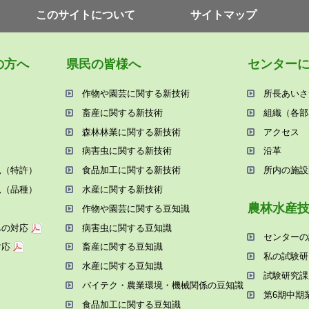
このサイトについて
サイトマップ
の⽅へ
県⺠の皆様へ
センター
作物や園芸に関する新技術
所⻑あいさ
畜産に関する新技術
組織（各部
森林林業に関する新技術
アクセス
病害⾍に関する新技術
沿⾰
況（特許）
⾷品加⼯に関する新技術
所内の施設
況（品種）
⽔産に関する新技術
農林⽔産
作物や園芸に関する⾖知識
への対応
病害⾍に関する⾖知識
センターの
対応
畜産に関する⾖知識
私の試験研
⽔産に関する⾖知識
試験研究課
バイテク・農業環境・機械関係の⾖知識
第6期中期
⾷品加⼯に関する⾖知識