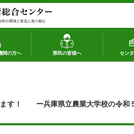
機関の方へ
県民の皆様へ
センタ
果
状況（特許）
状況（品種）
為への対応
の対応
畜産に関する新技術
森林林業に関する新技術
病害虫に関する新技術
食品加工に関する新技術
水産に関する新技術
作物や園芸に関する豆知識
病害虫に関する豆知識
畜産に関する豆知識
水産に関する豆知識
バイテク・農業環境・機械関係
食品加工に関する豆知識
森林林業に関する豆知識
作物や園芸に関する新技術
組織（各部
アクセス
沿革
所内の施設
所長あいさ
の豆知識
します！ ー兵庫県立農業大学校の令和