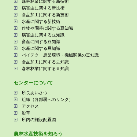
森林林業に関する新技術
病害⾍に関する新技術
⾷品加⼯に関する新技術
⽔産に関する新技術
作物や園芸に関する⾖知識
病害⾍に関する⾖知識
畜産に関する⾖知識
⽔産に関する⾖知識
バイテク・農業環境・機械関係の⾖知識
⾷品加⼯に関する⾖知識
森林林業に関する⾖知識
センターについて
所⻑あいさつ
組織（各部署へのリンク）
アクセス
沿⾰
所内の施設配置図
農林⽔産技術を知ろう