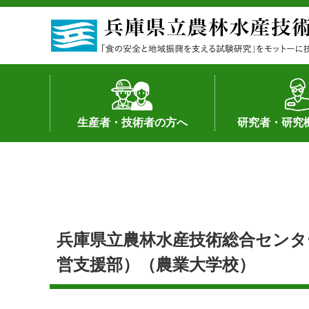
生産者・技術者の方へ
研究者・研究
野菜
果樹・花き
加工・流通
経営･現地情報
環境病害虫
畜産
森林林業
水産
基幹種雄牛の紹介
土地利用型作物
シーズ研究の成
産学官連携
知的財産の保有
知的財産の保有
研究員の受入
研究活動不正行
公的研究資金へ
研究者の紹介
兵庫県立農林水産技術総合センタ
営支援部）（農業大学校）