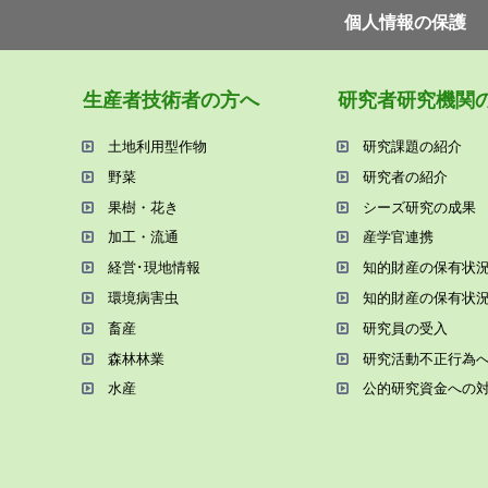
個⼈情報の保護
⽣産者技術者の⽅へ
研究者研究機関
⼟地利⽤型作物
研究課題の紹介
野菜
研究者の紹介
果樹・花き
シーズ研究の成果
加⼯・流通
産学官連携
経営･現地情報
知的財産の保有状
環境病害⾍
知的財産の保有状
畜産
研究員の受⼊
森林林業
研究活動不正⾏為
⽔産
公的研究資金への