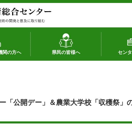
機関の方へ
県民の皆様へ
センタ
果
状況（特許）
状況（品種）
為への対応
の対応
畜産に関する新技術
森林林業に関する新技術
病害虫に関する新技術
食品加工に関する新技術
水産に関する新技術
作物や園芸に関する豆知識
病害虫に関する豆知識
畜産に関する豆知識
水産に関する豆知識
バイテク・農業環境・機械関係
食品加工に関する豆知識
森林林業に関する豆知識
作物や園芸に関する新技術
組織（各部
アクセス
沿革
所内の施設
所長あいさ
の豆知識
ー「公開デー」＆農業大学校「収穫祭」