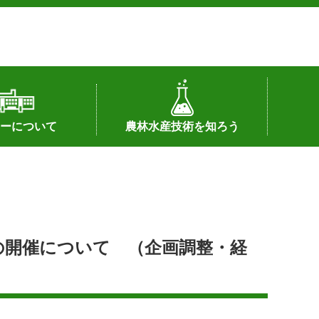
ーについて
農林水産技術を知ろう
署へのリンク）
配置図
つ
私の試験研究
試験研究課題
第6期中期業務計画
オンライン研究報告
刊行物
知的財産に関する相談窓口
センターの話題
の開催について （企画調整・経