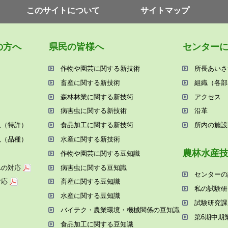
このサイトについて
サイトマップ
の⽅へ
県⺠の皆様へ
センター
作物や園芸に関する新技術
所⻑あいさ
畜産に関する新技術
組織（各部
森林林業に関する新技術
アクセス
病害⾍に関する新技術
沿⾰
況（特許）
⾷品加⼯に関する新技術
所内の施設
況（品種）
⽔産に関する新技術
農林⽔産
作物や園芸に関する⾖知識
への対応
病害⾍に関する⾖知識
センターの
対応
畜産に関する⾖知識
私の試験研
⽔産に関する⾖知識
試験研究課
バイテク・農業環境・機械関係の⾖知識
第6期中期
⾷品加⼯に関する⾖知識