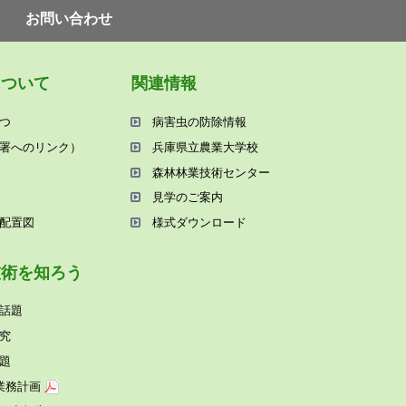
お問い合わせ
について
関連情報
つ
病害⾍の防除情報
署へのリンク）
兵庫県⽴農業⼤学校
森林林業技術センター
⾒学のご案内
配置図
様式ダウンロード
技術を知ろう
話題
究
題
業務計画