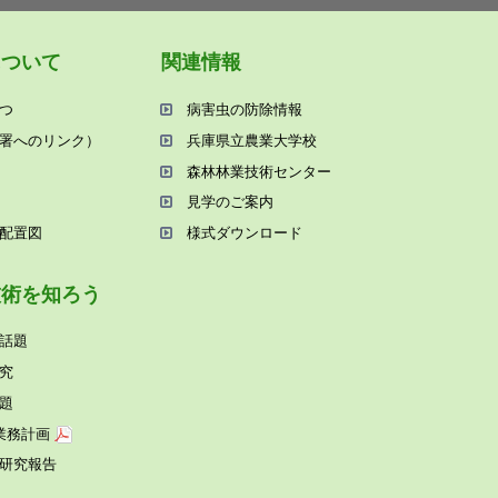
について
関連情報
つ
病害⾍の防除情報
署へのリンク）
兵庫県⽴農業⼤学校
森林林業技術センター
⾒学のご案内
配置図
様式ダウンロード
技術を知ろう
話題
究
題
業務計画
研究報告