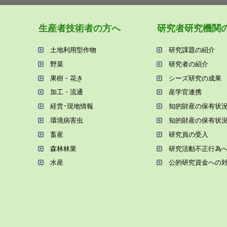
⽣産者技術者の⽅へ
研究者研究機関
⼟地利⽤型作物
研究課題の紹介
野菜
研究者の紹介
果樹・花き
シーズ研究の成果
加⼯・流通
産学官連携
経営･現地情報
知的財産の保有状
環境病害⾍
知的財産の保有状
畜産
研究員の受⼊
森林林業
研究活動不正⾏為
⽔産
公的研究資金への