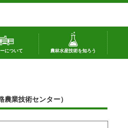
ーについて
農林水産技術を知ろう
署へのリンク）
配置図
つ
私の試験研究
試験研究課題
第6期中期業務計画
オンライン研究報告
刊行物
知的財産に関する相談窓口
センターの話題
淡路農業技術センター）