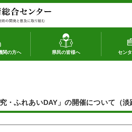
機関の方へ
県民の皆様へ
センタ
果
状況（特許）
状況（品種）
為への対応
の対応
畜産に関する新技術
森林林業に関する新技術
病害虫に関する新技術
食品加工に関する新技術
水産に関する新技術
作物や園芸に関する豆知識
病害虫に関する豆知識
畜産に関する豆知識
水産に関する豆知識
バイテク・農業環境・機械関係
食品加工に関する豆知識
森林林業に関する豆知識
作物や園芸に関する新技術
組織（各部
アクセス
沿革
所内の施設
所長あいさ
の豆知識
研究・ふれあいDAY」の開催について（