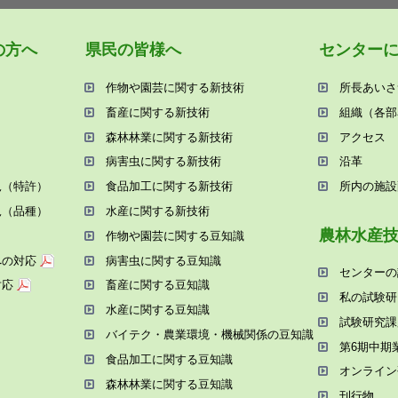
の⽅へ
県⺠の皆様へ
センター
作物や園芸に関する新技術
所⻑あいさ
畜産に関する新技術
組織（各部
森林林業に関する新技術
アクセス
病害⾍に関する新技術
沿⾰
況（特許）
⾷品加⼯に関する新技術
所内の施設
況（品種）
⽔産に関する新技術
農林⽔産
作物や園芸に関する⾖知識
への対応
病害⾍に関する⾖知識
センターの
対応
畜産に関する⾖知識
私の試験研
⽔産に関する⾖知識
試験研究課
バイテク・農業環境・機械関係の⾖知識
第6期中期
⾷品加⼯に関する⾖知識
オンライン
森林林業に関する⾖知識
刊⾏物