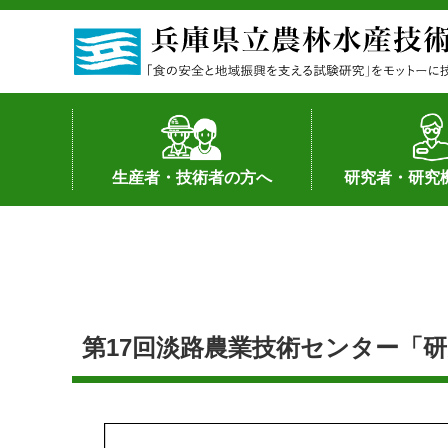
生産者・技術者の方へ
研究者・研究
野菜
果樹・花き
加工・流通
経営･現地情報
環境病害虫
畜産
森林林業
水産
基幹種雄牛の紹介
土地利用型作物
シーズ研究の成
産学官連携
知的財産の保有
知的財産の保有
研究員の受入
研究活動不正行
公的研究資金へ
研究者の紹介
第17回淡路農業技術センター「