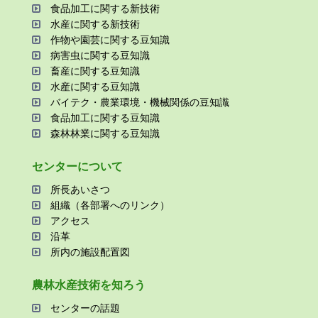
⾷品加⼯に関する新技術
⽔産に関する新技術
作物や園芸に関する⾖知識
病害⾍に関する⾖知識
畜産に関する⾖知識
⽔産に関する⾖知識
バイテク・農業環境・機械関係の⾖知識
⾷品加⼯に関する⾖知識
森林林業に関する⾖知識
センターについて
所⻑あいさつ
組織（各部署へのリンク）
アクセス
沿⾰
所内の施設配置図
農林⽔産技術を知ろう
センターの話題