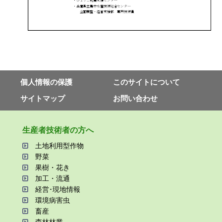
個⼈情報の保護
このサイトについて
サイトマップ
お問い合わせ
⽣産者技術者の⽅へ
⼟地利⽤型作物
野菜
果樹・花き
加⼯・流通
経営･現地情報
環境病害⾍
畜産