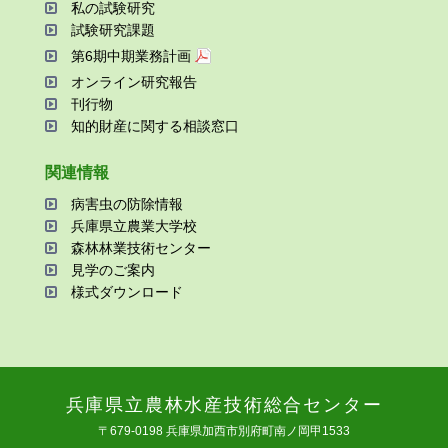
私の試験研究
試験研究課題
第6期中期業務計画
オンライン研究報告
刊⾏物
知的財産に関する相談窓⼝
関連情報
病害⾍の防除情報
兵庫県⽴農業⼤学校
森林林業技術センター
⾒学のご案内
様式ダウンロード
兵庫県⽴農林⽔産技術総合センター
〒679-0198 兵庫県加⻄市別府町南ノ岡甲1533