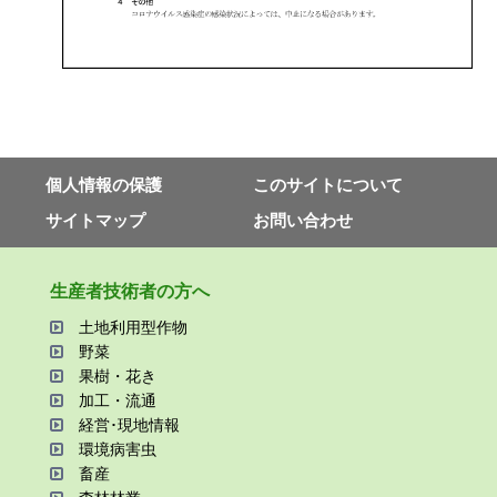
個⼈情報の保護
このサイトについて
サイトマップ
お問い合わせ
⽣産者技術者の⽅へ
⼟地利⽤型作物
野菜
果樹・花き
加⼯・流通
経営･現地情報
環境病害⾍
畜産