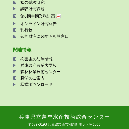
私の試験研究
試験研究課題
第6期中期業務計画
オンライン研究報告
刊⾏物
知的財産に関する相談窓⼝
関連情報
病害⾍の防除情報
兵庫県⽴農業⼤学校
森林林業技術センター
⾒学のご案内
様式ダウンロード
兵庫県⽴農林⽔産技術総合センター
〒679-0198 兵庫県加⻄市別府町南ノ岡甲1533