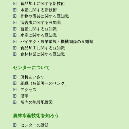
⾷品加⼯に関する新技術
⽔産に関する新技術
作物や園芸に関する⾖知識
病害⾍に関する⾖知識
畜産に関する⾖知識
⽔産に関する⾖知識
バイテク・農業環境・機械関係の⾖知識
⾷品加⼯に関する⾖知識
森林林業に関する⾖知識
センターについて
所⻑あいさつ
組織（各部署へのリンク）
アクセス
沿⾰
所内の施設配置図
農林⽔産技術を知ろう
センターの話題