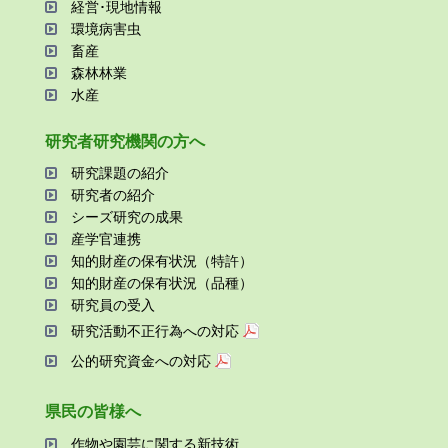
経営･現地情報
環境病害⾍
畜産
森林林業
⽔産
研究者研究機関の⽅へ
研究課題の紹介
研究者の紹介
シーズ研究の成果
産学官連携
知的財産の保有状況（特許）
知的財産の保有状況（品種）
研究員の受⼊
研究活動不正⾏為への対応
公的研究資金への対応
県⺠の皆様へ
作物や園芸に関する新技術