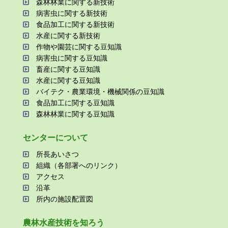
森林林業に関する新技術
病害⾍に関する新技術
⾷品加⼯に関する新技術
⽔産に関する新技術
作物や園芸に関する⾖知識
病害⾍に関する⾖知識
畜産に関する⾖知識
⽔産に関する⾖知識
バイテク・農業環境・機械関係の⾖知識
⾷品加⼯に関する⾖知識
森林林業に関する⾖知識
センターについて
所⻑あいさつ
組織（各部署へのリンク）
アクセス
沿⾰
所内の施設配置図
農林⽔産技術を知ろう