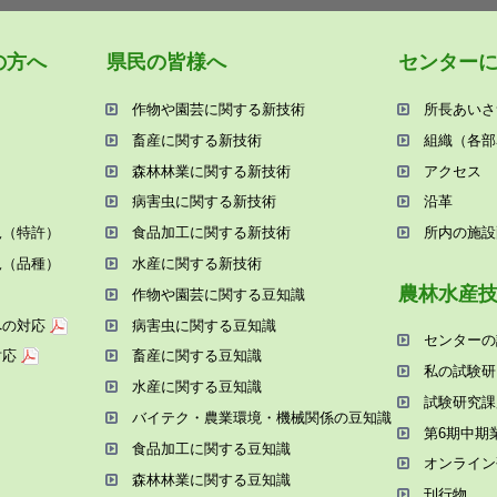
の⽅へ
県⺠の皆様へ
センター
作物や園芸に関する新技術
所⻑あいさ
畜産に関する新技術
組織（各部
森林林業に関する新技術
アクセス
病害⾍に関する新技術
沿⾰
況（特許）
⾷品加⼯に関する新技術
所内の施設
況（品種）
⽔産に関する新技術
農林⽔産
作物や園芸に関する⾖知識
への対応
病害⾍に関する⾖知識
センターの
対応
畜産に関する⾖知識
私の試験研
⽔産に関する⾖知識
試験研究課
バイテク・農業環境・機械関係の⾖知識
第6期中期
⾷品加⼯に関する⾖知識
オンライン
森林林業に関する⾖知識
刊⾏物