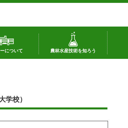
ーについて
農林水産技術を知ろう
署へのリンク）
配置図
つ
私の試験研究
試験研究課題
第6期中期業務計画
オンライン研究報告
刊行物
知的財産に関する相談窓口
センターの話題
大学校）