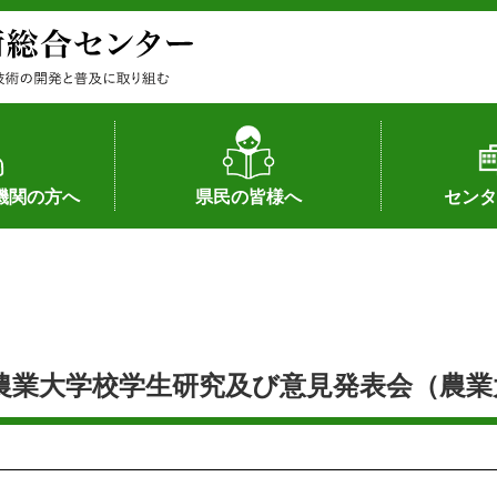
機関の方へ
県民の皆様へ
センタ
果
状況（特許）
状況（品種）
為への対応
の対応
畜産に関する新技術
森林林業に関する新技術
病害虫に関する新技術
食品加工に関する新技術
水産に関する新技術
作物や園芸に関する豆知識
病害虫に関する豆知識
畜産に関する豆知識
水産に関する豆知識
バイテク・農業環境・機械関係
食品加工に関する豆知識
森林林業に関する豆知識
作物や園芸に関する新技術
組織（各部
アクセス
沿革
所内の施設
所長あいさ
の豆知識
農業大学校学生研究及び意見発表会（農業