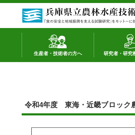
生産者・技術者の方へ
研究者・研究
野菜
果樹・花き
加工・流通
経営･現地情報
環境病害虫
畜産
森林林業
水産
基幹種雄牛の紹介
土地利用型作物
シーズ研究の成
産学官連携
知的財産の保有
知的財産の保有
研究員の受入
研究活動不正行
公的研究資金へ
研究者の紹介
令和4年度 東海・近畿ブロック