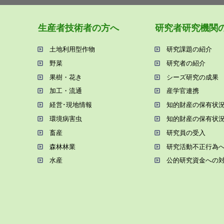
⽣産者技術者の⽅へ
研究者研究機関
⼟地利⽤型作物
研究課題の紹介
野菜
研究者の紹介
果樹・花き
シーズ研究の成果
加⼯・流通
産学官連携
経営･現地情報
知的財産の保有状
環境病害⾍
知的財産の保有状
畜産
研究員の受⼊
森林林業
研究活動不正⾏為
⽔産
公的研究資金への