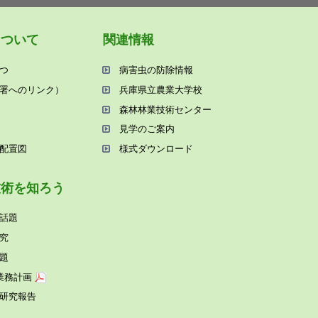
について
関連情報
つ
病害⾍の防除情報
署へのリンク）
兵庫県⽴農業⼤学校
森林林業技術センター
⾒学のご案内
配置図
様式ダウンロード
技術を知ろう
話題
究
題
業務計画
研究報告