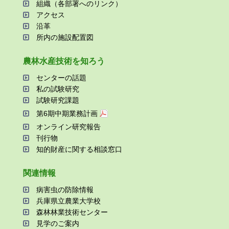
組織（各部署へのリンク）
アクセス
沿⾰
所内の施設配置図
農林⽔産技術を知ろう
センターの話題
私の試験研究
試験研究課題
第6期中期業務計画
オンライン研究報告
刊⾏物
知的財産に関する相談窓⼝
関連情報
病害⾍の防除情報
兵庫県⽴農業⼤学校
森林林業技術センター
⾒学のご案内