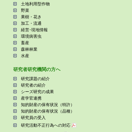
⼟地利⽤型作物
野菜
果樹・花き
加⼯・流通
経営･現地情報
環境病害⾍
畜産
森林林業
⽔産
研究者研究機関の⽅へ
研究課題の紹介
研究者の紹介
シーズ研究の成果
産学官連携
知的財産の保有状況（特許）
知的財産の保有状況（品種）
研究員の受⼊
研究活動不正⾏為への対応