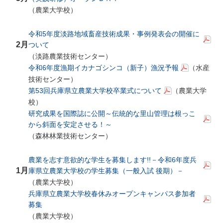
（農業大学校）
令和5年度淡路地域畜産技術成果・事例発表会の開催に
2月
ついて
（淡路農業技術センター）
令和6年度漁期イカナゴシンコ（新子）漁況予報
（水産
技術センター）
第53回兵庫県立農業大学校卒業式について
（農業大学
校）
研究成果を国際誌に公開～伝統的な里山管理は根っこ
から斜面を安定させる！～
（森林林業技術センター）
農業を志す意欲的な学生を募集します!!－令和6年度兵
1月
庫県立農業大学校の学生募集（一般入試 後期）－
（農業大学校）
兵庫県立農業大学校春休みオープンキャンパス参加者
募集
（農業大学校）