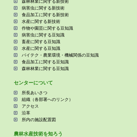
森林林業に関する新技術
病害⾍に関する新技術
⾷品加⼯に関する新技術
⽔産に関する新技術
作物や園芸に関する⾖知識
病害⾍に関する⾖知識
畜産に関する⾖知識
⽔産に関する⾖知識
バイテク・農業環境・機械関係の⾖知識
⾷品加⼯に関する⾖知識
森林林業に関する⾖知識
センターについて
所⻑あいさつ
組織（各部署へのリンク）
アクセス
沿⾰
所内の施設配置図
農林⽔産技術を知ろう