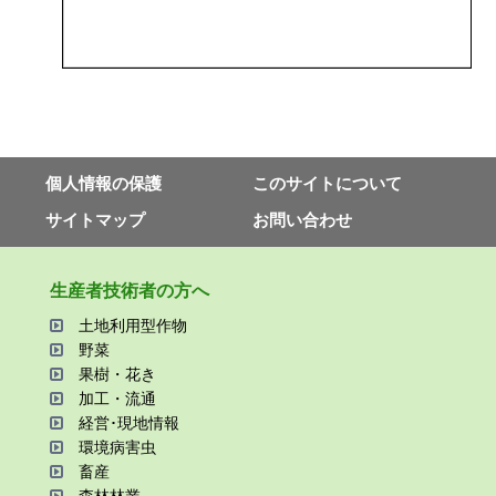
個⼈情報の保護
このサイトについて
サイトマップ
お問い合わせ
⽣産者技術者の⽅へ
⼟地利⽤型作物
野菜
果樹・花き
加⼯・流通
経営･現地情報
環境病害⾍
畜産