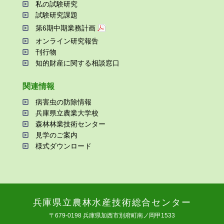
私の試験研究
試験研究課題
第6期中期業務計画
オンライン研究報告
刊⾏物
知的財産に関する相談窓⼝
関連情報
病害⾍の防除情報
兵庫県⽴農業⼤学校
森林林業技術センター
⾒学のご案内
様式ダウンロード
兵庫県⽴農林⽔産技術総合センター
〒679-0198 兵庫県加⻄市別府町南ノ岡甲1533