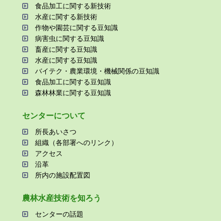
⾷品加⼯に関する新技術
⽔産に関する新技術
作物や園芸に関する⾖知識
病害⾍に関する⾖知識
畜産に関する⾖知識
⽔産に関する⾖知識
バイテク・農業環境・機械関係の⾖知識
⾷品加⼯に関する⾖知識
森林林業に関する⾖知識
センターについて
所⻑あいさつ
組織（各部署へのリンク）
アクセス
沿⾰
所内の施設配置図
農林⽔産技術を知ろう
センターの話題