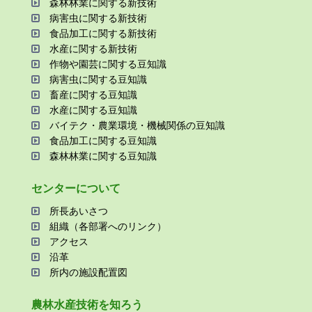
森林林業に関する新技術
病害⾍に関する新技術
⾷品加⼯に関する新技術
⽔産に関する新技術
作物や園芸に関する⾖知識
病害⾍に関する⾖知識
畜産に関する⾖知識
⽔産に関する⾖知識
バイテク・農業環境・機械関係の⾖知識
⾷品加⼯に関する⾖知識
森林林業に関する⾖知識
センターについて
所⻑あいさつ
組織（各部署へのリンク）
アクセス
沿⾰
所内の施設配置図
農林⽔産技術を知ろう