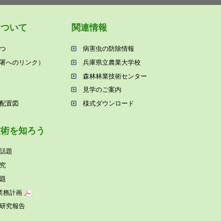
について
関連情報
つ
病害⾍の防除情報
署へのリンク）
兵庫県⽴農業⼤学校
森林林業技術センター
⾒学のご案内
配置図
様式ダウンロード
技術を知ろう
話題
究
題
業務計画
研究報告