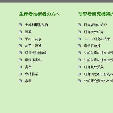
⽣産者技術者の⽅へ
研究者研究機関
⼟地利⽤型作物
研究課題の紹介
野菜
研究者の紹介
果樹・花き
シーズ研究の成果
加⼯・流通
産学官連携
経営･現地情報
知的財産の保有状
環境病害⾍
知的財産の保有状
畜産
研究員の受⼊
森林林業
研究活動不正⾏為
⽔産
公的研究資金への