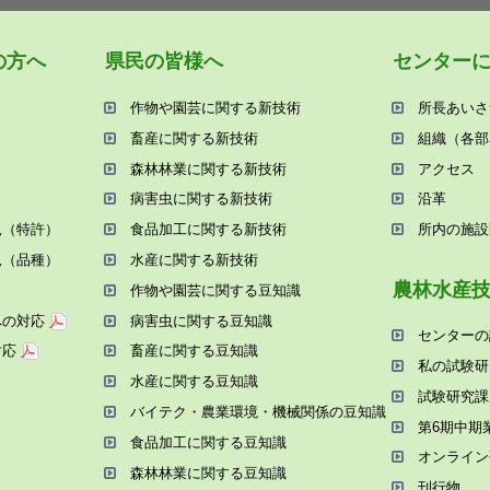
の⽅へ
県⺠の皆様へ
センター
作物や園芸に関する新技術
所⻑あいさ
畜産に関する新技術
組織（各部
森林林業に関する新技術
アクセス
病害⾍に関する新技術
沿⾰
況（特許）
⾷品加⼯に関する新技術
所内の施設
況（品種）
⽔産に関する新技術
農林⽔産
作物や園芸に関する⾖知識
への対応
病害⾍に関する⾖知識
センターの
対応
畜産に関する⾖知識
私の試験研
⽔産に関する⾖知識
試験研究課
バイテク・農業環境・機械関係の⾖知識
第6期中期
⾷品加⼯に関する⾖知識
オンライン
森林林業に関する⾖知識
刊⾏物