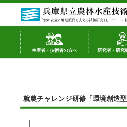
生産者・技術者の方へ
研究者・研究
野菜
果樹・花き
加工・流通
経営･現地情報
環境病害虫
畜産
森林林業
水産
基幹種雄牛の紹介
土地利用型作物
シーズ研究の成
産学官連携
知的財産の保有
知的財産の保有
研究員の受入
研究活動不正行
公的研究資金へ
研究者の紹介
就農チャレンジ研修「環境創造型