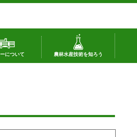
ーについて
農林水産技術を知ろう
署へのリンク）
配置図
つ
私の試験研究
試験研究課題
第6期中期業務計画
オンライン研究報告
刊行物
知的財産に関する相談窓口
センターの話題