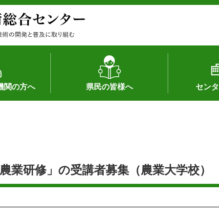
機関の方へ
県民の皆様へ
センタ
果
状況（特許）
状況（品種）
為への対応
の対応
畜産に関する新技術
森林林業に関する新技術
病害虫に関する新技術
食品加工に関する新技術
水産に関する新技術
作物や園芸に関する豆知識
病害虫に関する豆知識
畜産に関する豆知識
水産に関する豆知識
バイテク・農業環境・機械関係
食品加工に関する豆知識
森林林業に関する豆知識
作物や園芸に関する新技術
組織（各部
アクセス
沿革
所内の施設
所長あいさ
の豆知識
農業研修」の受講者募集（農業大学校）