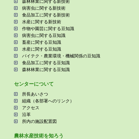
森林林業に関する新技術
病害⾍に関する新技術
⾷品加⼯に関する新技術
⽔産に関する新技術
作物や園芸に関する⾖知識
病害⾍に関する⾖知識
畜産に関する⾖知識
⽔産に関する⾖知識
バイテク・農業環境・機械関係の⾖知識
⾷品加⼯に関する⾖知識
森林林業に関する⾖知識
センターについて
所⻑あいさつ
組織（各部署へのリンク）
アクセス
沿⾰
所内の施設配置図
農林⽔産技術を知ろう