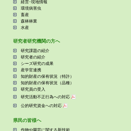
経営･現地情報
環境病害⾍
畜産
森林林業
⽔産
研究者研究機関の⽅へ
研究課題の紹介
研究者の紹介
シーズ研究の成果
産学官連携
知的財産の保有状況（特許）
知的財産の保有状況（品種）
研究員の受⼊
研究活動不正⾏為への対応
公的研究資金への対応
県⺠の皆様へ
作物や園芸に関する新技術