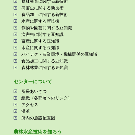
森林林業に関する新技術
病害⾍に関する新技術
⾷品加⼯に関する新技術
⽔産に関する新技術
作物や園芸に関する⾖知識
病害⾍に関する⾖知識
畜産に関する⾖知識
⽔産に関する⾖知識
バイテク・農業環境・機械関係の⾖知識
⾷品加⼯に関する⾖知識
森林林業に関する⾖知識
センターについて
所⻑あいさつ
組織（各部署へのリンク）
アクセス
沿⾰
所内の施設配置図
農林⽔産技術を知ろう