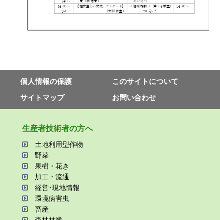
個⼈情報の保護
このサイトについて
サイトマップ
お問い合わせ
⽣産者技術者の⽅へ
⼟地利⽤型作物
野菜
果樹・花き
加⼯・流通
経営･現地情報
環境病害⾍
畜産