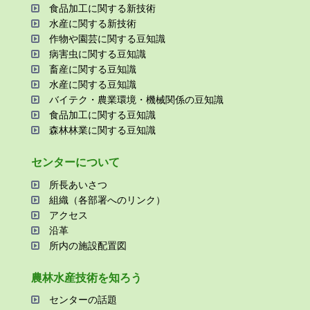
⾷品加⼯に関する新技術
⽔産に関する新技術
作物や園芸に関する⾖知識
病害⾍に関する⾖知識
畜産に関する⾖知識
⽔産に関する⾖知識
バイテク・農業環境・機械関係の⾖知識
⾷品加⼯に関する⾖知識
森林林業に関する⾖知識
センターについて
所⻑あいさつ
組織（各部署へのリンク）
アクセス
沿⾰
所内の施設配置図
農林⽔産技術を知ろう
センターの話題