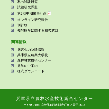
私の試験研究
試験研究課題
第6期中期業務計画
オンライン研究報告
刊⾏物
知的財産に関する相談窓⼝
関連情報
病害⾍の防除情報
兵庫県⽴農業⼤学校
森林林業技術センター
⾒学のご案内
様式ダウンロード
兵庫県⽴農林⽔産技術総合センター
〒679-0198 兵庫県加⻄市別府町南ノ岡甲1533