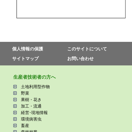
個⼈情報の保護
このサイトについて
サイトマップ
お問い合わせ
⽣産者技術者の⽅へ
⼟地利⽤型作物
野菜
果樹・花き
加⼯・流通
経営･現地情報
環境病害⾍
畜産