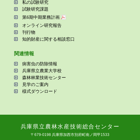
私の試験研究
試験研究課題
第6期中期業務計画
オンライン研究報告
刊⾏物
知的財産に関する相談窓⼝
関連情報
病害⾍の防除情報
兵庫県⽴農業⼤学校
森林林業技術センター
⾒学のご案内
様式ダウンロード
兵庫県⽴農林⽔産技術総合センター
〒679-0198 兵庫県加⻄市別府町南ノ岡甲1533