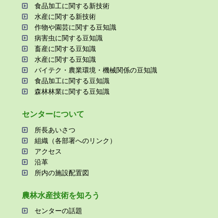
⾷品加⼯に関する新技術
⽔産に関する新技術
作物や園芸に関する⾖知識
病害⾍に関する⾖知識
畜産に関する⾖知識
⽔産に関する⾖知識
バイテク・農業環境・機械関係の⾖知識
⾷品加⼯に関する⾖知識
森林林業に関する⾖知識
センターについて
所⻑あいさつ
組織（各部署へのリンク）
アクセス
沿⾰
所内の施設配置図
農林⽔産技術を知ろう
センターの話題