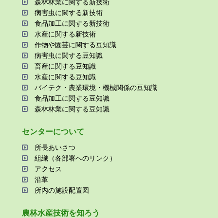
森林林業に関する新技術
病害⾍に関する新技術
⾷品加⼯に関する新技術
⽔産に関する新技術
作物や園芸に関する⾖知識
病害⾍に関する⾖知識
畜産に関する⾖知識
⽔産に関する⾖知識
バイテク・農業環境・機械関係の⾖知識
⾷品加⼯に関する⾖知識
森林林業に関する⾖知識
センターについて
所⻑あいさつ
組織（各部署へのリンク）
アクセス
沿⾰
所内の施設配置図
農林⽔産技術を知ろう