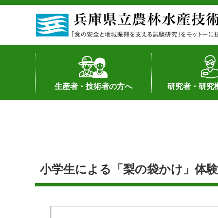
生産者・技術者の方へ
研究者・研究
野菜
果樹・花き
加工・流通
経営･現地情報
環境病害虫
畜産
森林林業
水産
基幹種雄牛の紹介
土地利用型作物
シーズ研究の成
産学官連携
知的財産の保有
知的財産の保有
研究員の受入
研究活動不正行
公的研究資金へ
研究者の紹介
小学生による「梨の袋かけ」体験