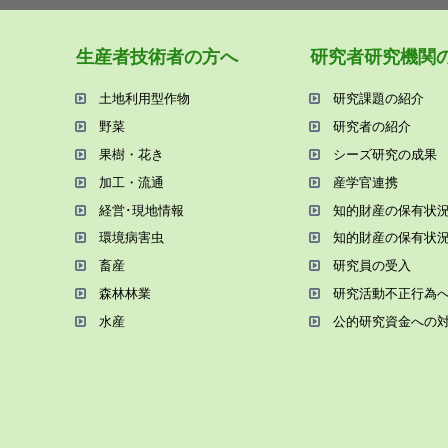
⽣産者技術者の⽅へ
研究者研究機関
⼟地利⽤型作物
研究課題の紹介
野菜
研究者の紹介
果樹・花き
シーズ研究の成果
加⼯・流通
産学官連携
経営･現地情報
知的財産の保有状
環境病害⾍
知的財産の保有状
畜産
研究員の受⼊
森林林業
研究活動不正⾏為
⽔産
公的研究資金への