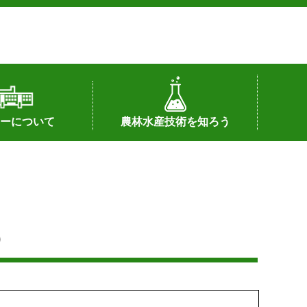
ーについて
農林水産技術を知ろう
署へのリンク）
配置図
つ
私の試験研究
試験研究課題
第6期中期業務計画
オンライン研究報告
刊行物
知的財産に関する相談窓口
センターの話題
）