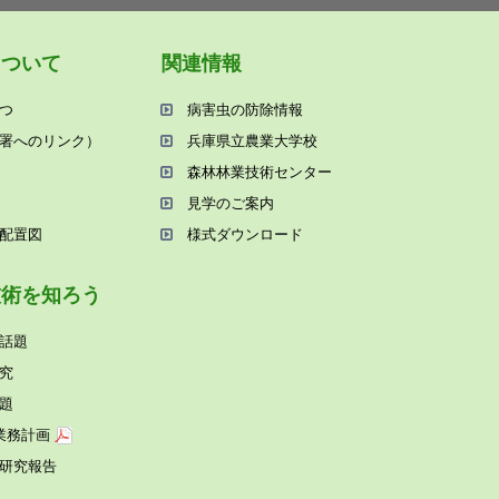
について
関連情報
つ
病害⾍の防除情報
署へのリンク）
兵庫県⽴農業⼤学校
森林林業技術センター
⾒学のご案内
配置図
様式ダウンロード
技術を知ろう
話題
究
題
業務計画
研究報告