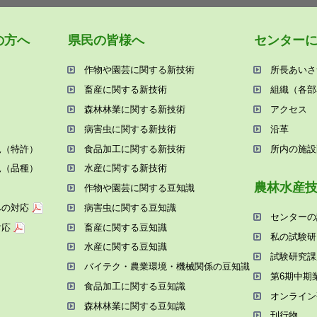
の⽅へ
県⺠の皆様へ
センター
作物や園芸に関する新技術
所⻑あいさ
畜産に関する新技術
組織（各部
森林林業に関する新技術
アクセス
病害⾍に関する新技術
沿⾰
況（特許）
⾷品加⼯に関する新技術
所内の施設
況（品種）
⽔産に関する新技術
農林⽔産
作物や園芸に関する⾖知識
への対応
病害⾍に関する⾖知識
センターの
対応
畜産に関する⾖知識
私の試験研
⽔産に関する⾖知識
試験研究課
バイテク・農業環境・機械関係の⾖知識
第6期中期
⾷品加⼯に関する⾖知識
オンライン
森林林業に関する⾖知識
刊⾏物