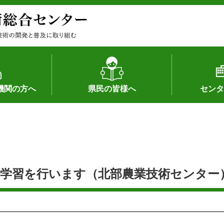
機関の方へ
県民の皆様へ
センタ
果
状況（特許）
状況（品種）
為への対応
の対応
畜産に関する新技術
森林林業に関する新技術
病害虫に関する新技術
食品加工に関する新技術
水産に関する新技術
作物や園芸に関する豆知識
病害虫に関する豆知識
畜産に関する豆知識
水産に関する豆知識
バイテク・農業環境・機械関係
食品加工に関する豆知識
森林林業に関する豆知識
作物や園芸に関する新技術
組織（各部
アクセス
沿革
所内の施設
所長あいさ
の豆知識
学習を行います（北部農業技術センター