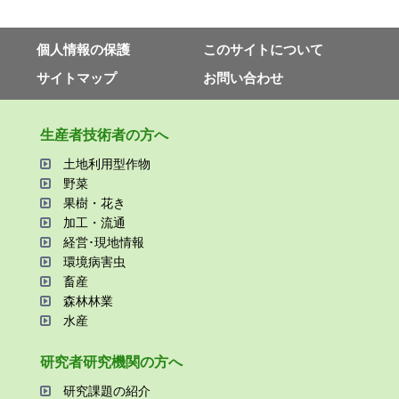
個⼈情報の保護
このサイトについて
サイトマップ
お問い合わせ
⽣産者技術者の⽅へ
⼟地利⽤型作物
野菜
果樹・花き
加⼯・流通
経営･現地情報
環境病害⾍
畜産
森林林業
⽔産
研究者研究機関の⽅へ
研究課題の紹介