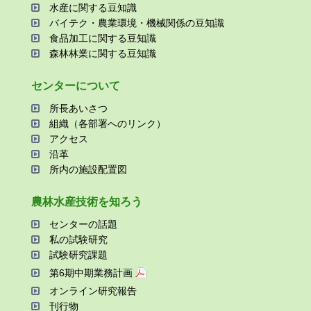
⽔産に関する⾖知識
バイテク・農業環境・機械関係の⾖知識
⾷品加⼯に関する⾖知識
森林林業に関する⾖知識
センターについて
所⻑あいさつ
組織（各部署へのリンク）
アクセス
沿⾰
所内の施設配置図
農林⽔産技術を知ろう
センターの話題
私の試験研究
試験研究課題
第6期中期業務計画
オンライン研究報告
刊⾏物