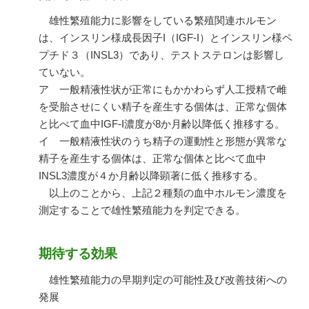
雄性繁殖能力に影響をしている繁殖関連ホルモン
は、インスリン様成長因子I（IGF-I）とインスリン様ペ
プチド３（INSL3）であり、テストステロンは影響し
ていない。
ア 一般精液性状が正常にもかかわらず人工授精で雌
を受胎させにくい精子を産生する個体は、正常な個体
と比べて血中IGF-I濃度が8か月齢以降低く推移する。
イ 一般精液性状のうち精子の運動性と形態が異常な
精子を産生する個体は、正常な個体と比べて血中
INSL3濃度が４か月齢以降顕著に低く推移する。
以上のことから、上記２種類の血中ホルモン濃度を
測定することで雄性繁殖能力を判定できる。
期待する効果
雄性繁殖能力の早期判定の可能性及び改善技術への
発展