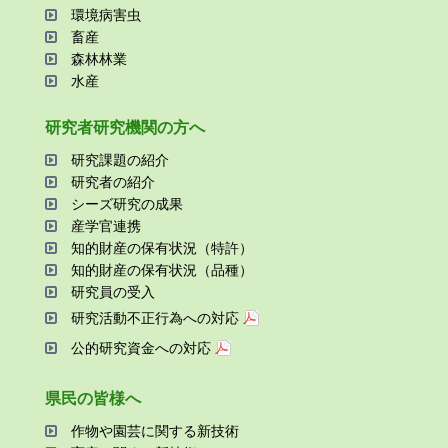
環境病害⾍
畜産
森林林業
⽔産
研究者研究機関の⽅へ
研究課題の紹介
研究者の紹介
シーズ研究の成果
産学官連携
知的財産の保有状況（特許）
知的財産の保有状況（品種）
研究員の受⼊
研究活動不正⾏為への対応
公的研究資金への対応
県⺠の皆様へ
作物や園芸に関する新技術