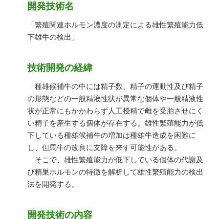
開発技術名
「繁殖関連ホルモン濃度の測定による雄性繁殖能力低
下雄牛の検出」
技術開発の経緯
種雄候補牛の中には精子数、精子の運動性及び精子
の形態などの一般精液性状が異常な個体や一般精液性
状が正常にもかかわらず人工授精で雌を受胎させにく
い精子を産生する個体が存在する。雄性繁殖能力が低
下している種雄候補牛の増加は種雄牛造成を困難に
し、但馬牛の改良に支障を来す可能性がある。
そこで、雄性繁殖能力が低下している個体の代謝及
び精巣ホルモンの特徴を解析して雄性繁殖能力の検出
法を開発する。
開発技術の内容