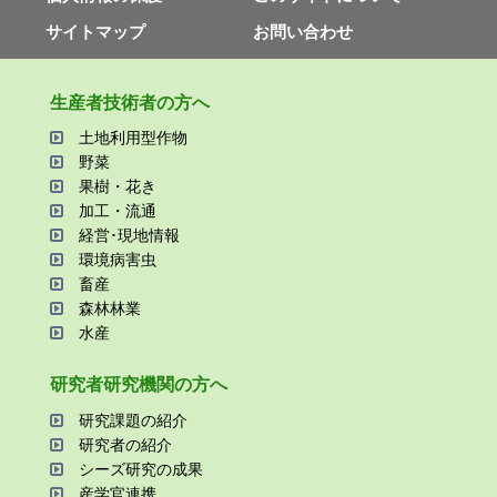
サイトマップ
お問い合わせ
⽣産者技術者の⽅へ
⼟地利⽤型作物
野菜
果樹・花き
加⼯・流通
経営･現地情報
環境病害⾍
畜産
森林林業
⽔産
研究者研究機関の⽅へ
研究課題の紹介
研究者の紹介
シーズ研究の成果
産学官連携