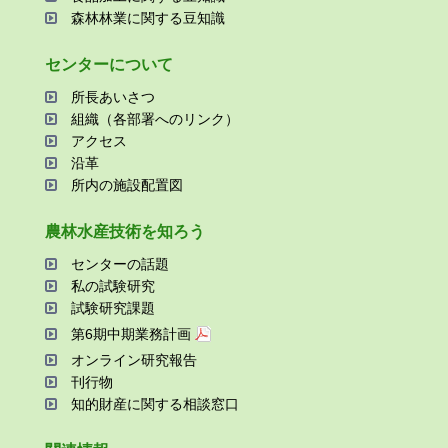
森林林業に関する⾖知識
センターについて
所⻑あいさつ
組織（各部署へのリンク）
アクセス
沿⾰
所内の施設配置図
農林⽔産技術を知ろう
センターの話題
私の試験研究
試験研究課題
第6期中期業務計画
オンライン研究報告
刊⾏物
知的財産に関する相談窓⼝