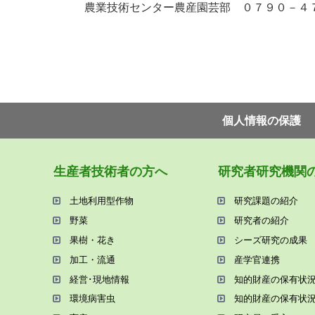
農業技術センター農産園芸部 ０７９０－４
個⼈情報の保護
⽣産者技術者の⽅へ
研究者研究機関
⼟地利⽤型作物
研究課題の紹介
野菜
研究者の紹介
果樹・花き
シーズ研究の成果
加⼯・流通
産学官連携
経営･現地情報
知的財産の保有状
環境病害⾍
知的財産の保有状