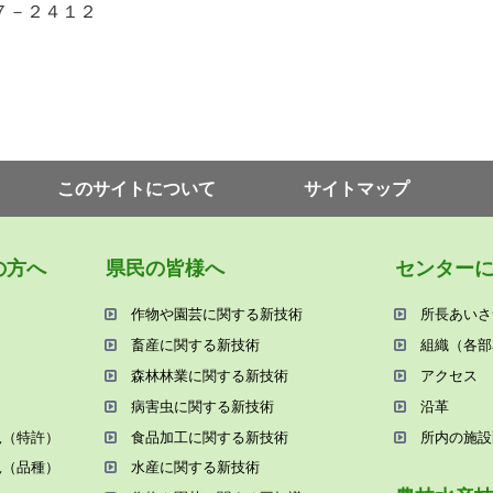
７－２４１２
このサイトについて
サイトマップ
の⽅へ
県⺠の皆様へ
センター
作物や園芸に関する新技術
所⻑あいさ
畜産に関する新技術
組織（各部
森林林業に関する新技術
アクセス
病害⾍に関する新技術
沿⾰
況（特許）
⾷品加⼯に関する新技術
所内の施設
況（品種）
⽔産に関する新技術