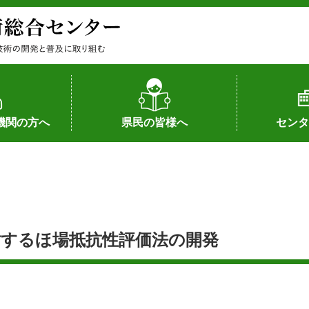
機関の方へ
県民の皆様へ
センタ
果
状況（特許）
状況（品種）
為への対応
の対応
畜産に関する新技術
森林林業に関する新技術
病害虫に関する新技術
食品加工に関する新技術
水産に関する新技術
作物や園芸に関する豆知識
病害虫に関する豆知識
畜産に関する豆知識
水産に関する豆知識
バイテク・農業環境・機械関係
食品加工に関する豆知識
森林林業に関する豆知識
作物や園芸に関する新技術
組織（各部
アクセス
沿革
所内の施設
所長あいさ
の豆知識
するほ場抵抗性評価法の開発