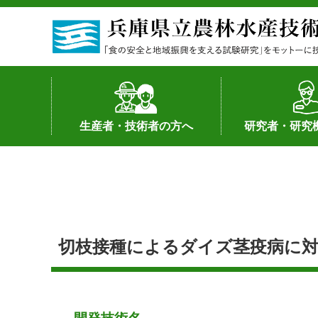
生産者・技術者の方へ
研究者・研究
野菜
果樹・花き
加工・流通
経営･現地情報
環境病害虫
畜産
森林林業
水産
基幹種雄牛の紹介
土地利用型作物
シーズ研究の成
産学官連携
知的財産の保有
知的財産の保有
研究員の受入
研究活動不正行
公的研究資金へ
研究者の紹介
切枝接種によるダイズ茎疫病に対