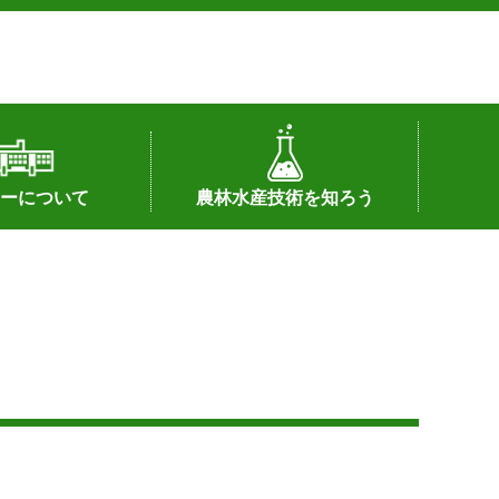
ーについて
農林水産技術を知ろう
署へのリンク）
配置図
つ
私の試験研究
試験研究課題
第6期中期業務計画
オンライン研究報告
刊行物
知的財産に関する相談窓口
センターの話題