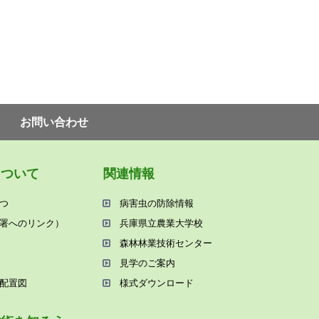
お問い合わせ
について
関連情報
つ
病害⾍の防除情報
署へのリンク）
兵庫県⽴農業⼤学校
森林林業技術センター
⾒学のご案内
配置図
様式ダウンロード