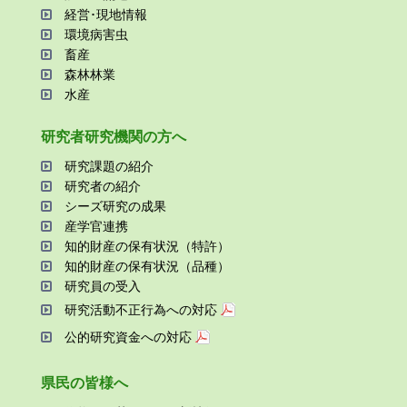
経営･現地情報
環境病害⾍
畜産
森林林業
⽔産
研究者研究機関の⽅へ
研究課題の紹介
研究者の紹介
シーズ研究の成果
産学官連携
知的財産の保有状況（特許）
知的財産の保有状況（品種）
研究員の受⼊
研究活動不正⾏為への対応
公的研究資金への対応
県⺠の皆様へ