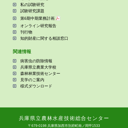
私の試験研究
試験研究課題
第6期中期業務計画
オンライン研究報告
刊⾏物
知的財産に関する相談窓⼝
関連情報
病害⾍の防除情報
兵庫県⽴農業⼤学校
森林林業技術センター
⾒学のご案内
様式ダウンロード
兵庫県⽴農林⽔産技術総合センター
〒679-0198 兵庫県加⻄市別府町南ノ岡甲1533