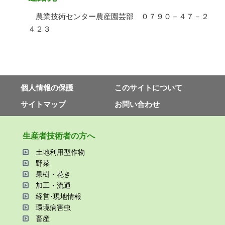
農業技術センター農産園芸部 ０７９０－４７－２
４２３
個⼈情報の保護
このサイトについて
サイトマップ
お問い合わせ
⽣産者技術者の⽅へ
⼟地利⽤型作物
野菜
果樹・花き
加⼯・流通
経営･現地情報
環境病害⾍
畜産