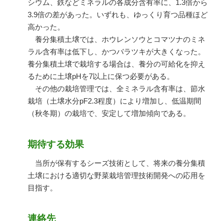
シウム、鉄などミネラルの各成分含有率に、1.3倍から
3.9倍の差があった。いずれも、ゆっくり育つ品種ほど
高かった。
養分集積土壌では、ホウレンソウとコマツナのミネ
ラル含有率は低下し、かつバラツキが大きくなった。
養分集積土壌で栽培する場合は、養分の可給化を抑え
るために土壌pHを7以上に保つ必要がある。
その他の栽培管理では、全ミネラル含有率は、節水
栽培（土壌水分pF2.3程度）により増加し、低温期間
（秋冬期）の栽培で、安定して増加傾向である。
期待する効果
当所が保有するシーズ技術として、将来の養分集積
土壌における適切な野菜栽培管理技術開発への応用を
目指す。
連絡先