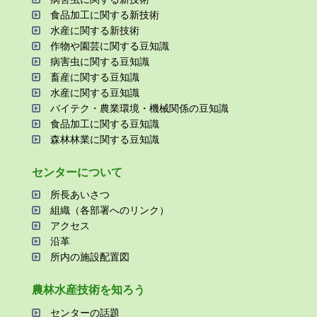
⾷品加⼯に関する新技術
⽔産に関する新技術
作物や園芸に関する⾖知識
病害⾍に関する⾖知識
畜産に関する⾖知識
⽔産に関する⾖知識
バイテク・農業環境・機械関係の⾖知識
⾷品加⼯に関する⾖知識
森林林業に関する⾖知識
センターについて
所⻑あいさつ
組織（各部署へのリンク）
アクセス
沿⾰
所内の施設配置図
農林⽔産技術を知ろう
センターの話題