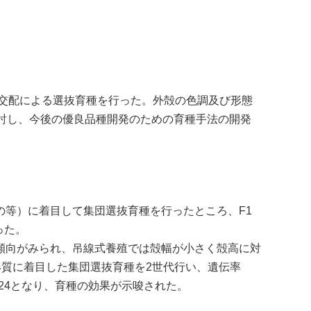
交配による選抜育種を行った。外殻の色調及び形態
討し、今後の優良品種開発のための育種手法の開発
等）に着目して集団選抜育種を行ったところ、F1
った。
傾向がみられ、吊線式養殖では殻幅が小さく殻高に対
形質に着目した集団選抜育種を2世代行い、遺伝率
0.424となり、育種の効果が示唆された。