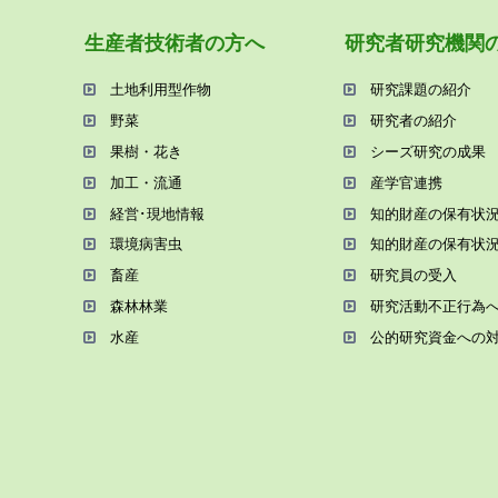
⽣産者技術者の⽅へ
研究者研究機関
⼟地利⽤型作物
研究課題の紹介
野菜
研究者の紹介
果樹・花き
シーズ研究の成果
加⼯・流通
産学官連携
経営･現地情報
知的財産の保有状
環境病害⾍
知的財産の保有状
畜産
研究員の受⼊
森林林業
研究活動不正⾏為
⽔産
公的研究資金への