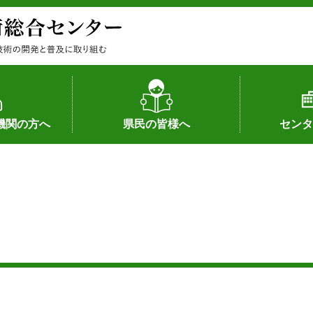
機関の方へ
県民の皆様へ
センタ
果
状況（特許）
状況（品種）
為への対応
の対応
畜産に関する新技術
森林林業に関する新技術
病害虫に関する新技術
食品加工に関する新技術
水産に関する新技術
作物や園芸に関する豆知識
病害虫に関する豆知識
畜産に関する豆知識
水産に関する豆知識
バイテク・農業環境・機械関係
食品加工に関する豆知識
森林林業に関する豆知識
作物や園芸に関する新技術
組織（各部
アクセス
沿革
所内の施設
所長あいさ
の豆知識