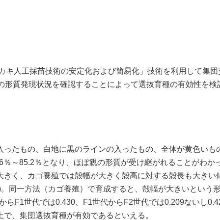
殖カキ人工採苗技術の安定化および簡易化」技術を利用して集団
での形質発現状況を確認することによって選抜育種の有効性を検
入ったもの、白地に黒のラインの入ったもの、全体が黄色いもの
6％～85.2％となり、ほぼ親の形質が受け継がれることがわか
大きく、カゴ養殖では殻幅が大きく殻高に対する殻長も大きい
)。同一方法（カゴ養殖）で育成すると、殻幅が大きいという
らF1世代では0.430、F1世代からF2世代では0.209ないし
上で、集団選抜育種が有効であるといえる。