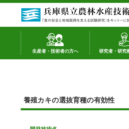
生産者・技術者の方へ
研究者・研究
野菜
果樹・花き
加工・流通
経営･現地情報
環境病害虫
畜産
森林林業
水産
基幹種雄牛の紹介
土地利用型作物
シーズ研究の成
産学官連携
知的財産の保有
知的財産の保有
研究員の受入
研究活動不正行
公的研究資金へ
研究者の紹介
養殖カキの選抜育種の有効性