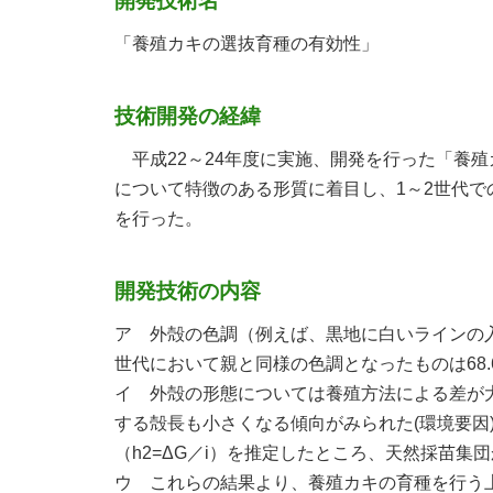
開発技術名
「養殖カキの選抜育種の有効性」
技術開発の経緯
平成22～24年度に実施、開発を行った「養
について特徴のある形質に着目し、1～2世代
を行った。
開発技術の内容
ア 外殻の色調（例えば、黒地に白いラインの
世代において親と同様の色調となったものは68.
イ 外殻の形態については養殖方法による差が
する殻長も小さくなる傾向がみられた(環境要因
（h2=ΔG／i）を推定したところ、天然採苗集団か
ウ これらの結果より、養殖カキの育種を行う