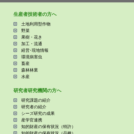
⽣産者技術者の⽅へ
⼟地利⽤型作物
野菜
果樹・花き
加⼯・流通
経営･現地情報
環境病害⾍
畜産
森林林業
⽔産
研究者研究機関の⽅へ
研究課題の紹介
研究者の紹介
シーズ研究の成果
産学官連携
知的財産の保有状況（特許）
知的財産の保有状況（品種）