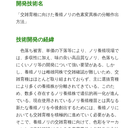
開発技術名
「交雑育種に向けた養殖ノリの色素変異株の分離作出
方法」
技術開発の経緯
色落ち被害、単価の下落等により、ノリ養殖現場で
は、多収性に加え、味の良い高品質なノリ、色落ちし
にくいノリ等の開発について強い要望がある。しか
し、養殖ノリは雌雄同株で交雑確認が難しいため、交
雑育種はほとんど取り組まれておらず、主に選抜育種
により多くの養殖株が分離されてきている。このた
め、数多く存在するノリ養殖株で遺伝的画一化が進ん
でいる。現在使用されているノリ養殖種苗とは異なる
新たな養殖ノリを今後創出するためには、養殖ノリに
おいても交雑育種を積極的に進めていく必要がある。
そこで、養殖ノリの交雑育種に向けて、色彩をマーカ