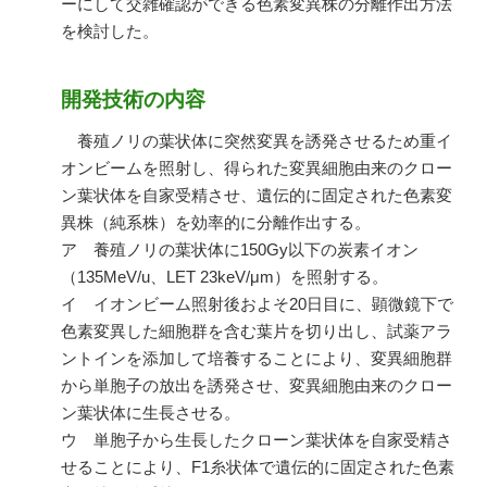
ーにして交雑確認ができる色素変異株の分離作出方法
を検討した。
開発技術の内容
養殖ノリの葉状体に突然変異を誘発させるため重イ
オンビームを照射し、得られた変異細胞由来のクロー
ン葉状体を自家受精させ、遺伝的に固定された色素変
異株（純系株）を効率的に分離作出する。
ア 養殖ノリの葉状体に150Gy以下の炭素イオン
（135MeV/u、LET 23keV/μm）を照射する。
イ イオンビーム照射後およそ20日目に、顕微鏡下で
色素変異した細胞群を含む葉片を切り出し、試薬アラ
ントインを添加して培養することにより、変異細胞群
から単胞子の放出を誘発させ、変異細胞由来のクロー
ン葉状体に生長させる。
ウ 単胞子から生長したクローン葉状体を自家受精さ
せることにより、F1糸状体で遺伝的に固定された色素