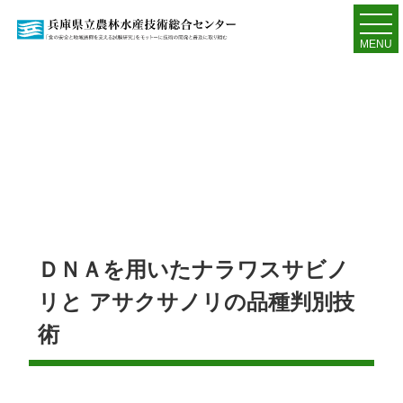
MENU
ＤＮＡを用いたナラワスサビノ
リと アサクサノリの品種判別技
術