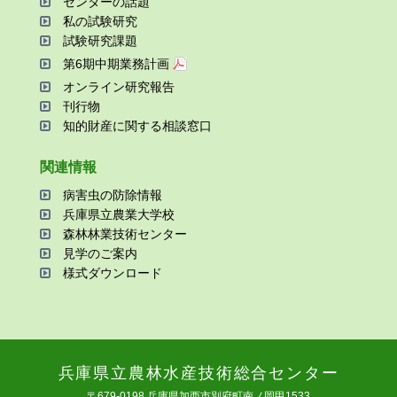
センターの話題
私の試験研究
試験研究課題
第6期中期業務計画
オンライン研究報告
刊⾏物
知的財産に関する相談窓⼝
関連情報
病害⾍の防除情報
兵庫県⽴農業⼤学校
森林林業技術センター
⾒学のご案内
様式ダウンロード
兵庫県⽴農林⽔産技術総合センター
〒679-0198 兵庫県加⻄市別府町南ノ岡甲1533