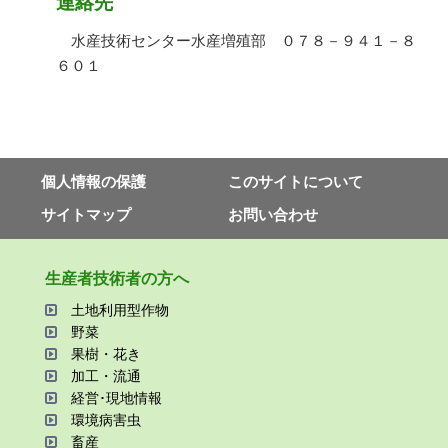
連絡先
水産技術センター水産増殖部 ０７８－９４１－８
６０１
個⼈情報の保護
このサイトについて
サイトマップ
お問い合わせ
⽣産者技術者の⽅へ
⼟地利⽤型作物
野菜
果樹・花き
加⼯・流通
経営･現地情報
環境病害⾍
畜産