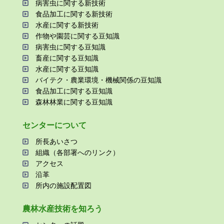
病害⾍に関する新技術
⾷品加⼯に関する新技術
⽔産に関する新技術
作物や園芸に関する⾖知識
病害⾍に関する⾖知識
畜産に関する⾖知識
⽔産に関する⾖知識
バイテク・農業環境・機械関係の⾖知識
⾷品加⼯に関する⾖知識
森林林業に関する⾖知識
センターについて
所⻑あいさつ
組織（各部署へのリンク）
アクセス
沿⾰
所内の施設配置図
農林⽔産技術を知ろう