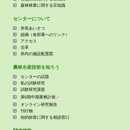
森林林業に関する⾖知識
センターについて
所⻑あいさつ
組織（各部署へのリンク）
アクセス
沿⾰
所内の施設配置図
農林⽔産技術を知ろう
センターの話題
私の試験研究
試験研究課題
第6期中期業務計画
オンライン研究報告
刊⾏物
知的財産に関する相談窓⼝