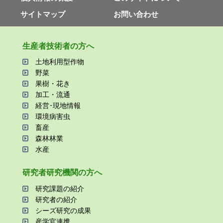
サイトマップ
お問い合わせ
⽣産者技術者の⽅へ
⼟地利⽤型作物
野菜
果樹・花き
加⼯・流通
経営･現地情報
環境病害⾍
畜産
森林林業
⽔産
研究者研究機関の⽅へ
研究課題の紹介
研究者の紹介
シーズ研究の成果
産学官連携