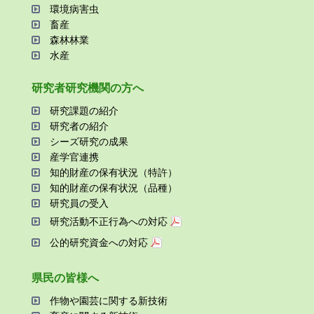
環境病害⾍
畜産
森林林業
⽔産
研究者研究機関の⽅へ
研究課題の紹介
研究者の紹介
シーズ研究の成果
産学官連携
知的財産の保有状況（特許）
知的財産の保有状況（品種）
研究員の受⼊
研究活動不正⾏為への対応
公的研究資金への対応
県⺠の皆様へ
作物や園芸に関する新技術