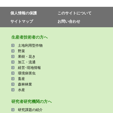
個⼈情報の保護
このサイトについて
サイトマップ
お問い合わせ
⽣産者技術者の⽅へ
⼟地利⽤型作物
野菜
果樹・花き
加⼯・流通
経営･現地情報
環境病害⾍
畜産
森林林業
⽔産
研究者研究機関の⽅へ
研究課題の紹介