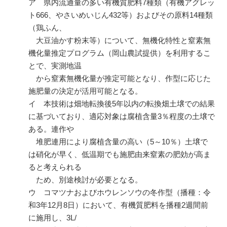
ア 県内流通量の多い有機質肥料
7
種類（有機アグレッ
ト
666
、やさいめいじん
432
等）およびその原料
14
種類
（鶏ふん、
大豆油かす粉末等）について、無機化特性と窒素無
機化量推定プログラム（岡山農試提供）を利用するこ
とで、実測地温
から窒素無機化量が推定可能となり、作型に応じた
施肥量の決定が活用可能となる。
イ 本技術は畑地転換後
5
年以内の転換畑土壌での結果
に基づいており、適応対象は腐植含量
3
％程度の土壌で
ある。連作や
堆肥連用により腐植含量の高い（
5
～
10
％）土壌で
は硝化が早く、低温期でも施肥由来窒素の肥効が高ま
ると考えられる
ため、別途検討が必要となる。
ウ コマツナおよびホウレンソウの冬作型（播種：令
和
3
年
12
月
8
日）において、有機質肥料を播種
2
週間前
に施用し、
3L/