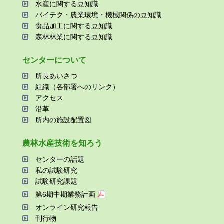
⽔産に関する⾖知識
バイテク・農業環境・機械関係の⾖知識
⾷品加⼯に関する⾖知識
森林林業に関する⾖知識
センターについて
所⻑あいさつ
組織（各部署へのリンク）
アクセス
沿⾰
所内の施設配置図
農林⽔産技術を知ろう
センターの話題
私の試験研究
試験研究課題
第6期中期業務計画
オンライン研究報告
刊⾏物