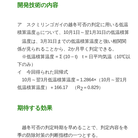
開発技術の内容
ア スクミリンゴガイの越冬可否の判定に用いる低温
積算温度
について、
10
月
1
日～翌
1
月
31
日の低温積算
※
温度は、
3
月
31
日までの低温積算温度と強い相関関
係が見られることから、
2
か月早く判定できる。
※低温積算温度
=
Σ
(10 – t)
t =
日平均気温（
10
℃以
下のみ）
イ 今回得られた回帰式
10月～翌
3
月低温積算温度＝
1.2864
×（
10月
～翌
1
月
低温積算温度）＋
166.17
（
R
＝
0.829）
2
期待する効果
越冬可否の判定時期を早めることで、判定内容を冬
季の防除対策の判断指標の一つとする。