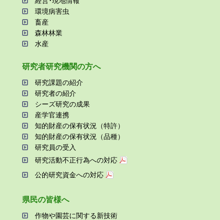
経営･現地情報
環境病害⾍
畜産
森林林業
⽔産
研究者研究機関の⽅へ
研究課題の紹介
研究者の紹介
シーズ研究の成果
産学官連携
知的財産の保有状況（特許）
知的財産の保有状況（品種）
研究員の受⼊
研究活動不正⾏為への対応
公的研究資金への対応
県⺠の皆様へ
作物や園芸に関する新技術