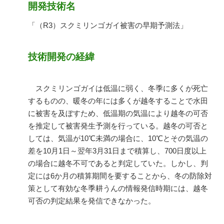
開発技術名
「（R3）スクミリンゴガイ被害の早期予測法」
技術開発の経緯
スクミリンゴガイは低温に弱く、冬季に多くが死亡
するものの、暖冬の年には多くが越冬することで水田
に被害を及ぼすため、低温期の気温により越冬の可否
を推定して被害発生予測を行っている。越冬の可否と
しては、気温が
10
℃未満の場合に、
10
℃とその気温の
差を
10
月
1
日～翌年
3
月
31
日まで積算し、
700
日度以上
の場合に越冬不可であると判定していた。しかし、判
定には
6
か月の積算期間を要することから、冬の防除対
策として有効な冬季耕うんの情報発信時期には、越冬
可否の判定結果を発信できなかった。