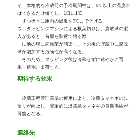
イ 本格的な冷蔵前の予冷期間中は、
5
℃以上の温度帯
はできるだけ短くし、
1
日に
1
℃
ずつ徐々に庫内の温度を
0
℃まで下げる。
ウ タッピングマシンによる根葉切りは、腐敗球の混
入があると、首部を装置で切る際
に他の球に病原菌が感染し、その後の貯蔵中に腐敗
球が増加する危険性が高くなる。
そのため、タッピング後は冷蔵せずに速やかに選
果・選別、出荷する。
期待する効果
冷蔵工程管理基準の運用により、冷蔵タマネギの歩
留りが向上し、安定的に淡路島タマネギの長期供給が
可能となる。
連絡先