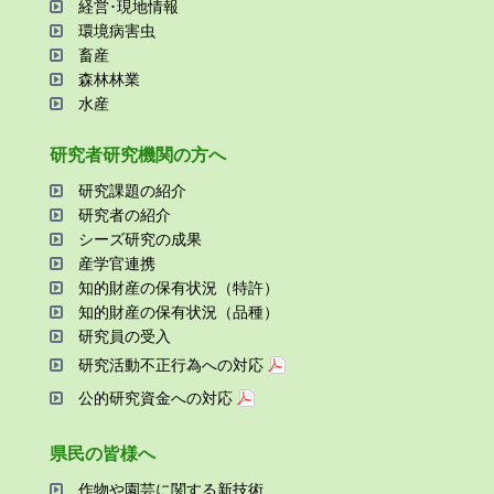
経営･現地情報
環境病害⾍
畜産
森林林業
⽔産
研究者研究機関の⽅へ
研究課題の紹介
研究者の紹介
シーズ研究の成果
産学官連携
知的財産の保有状況（特許）
知的財産の保有状況（品種）
研究員の受⼊
研究活動不正⾏為への対応
公的研究資金への対応
県⺠の皆様へ
作物や園芸に関する新技術