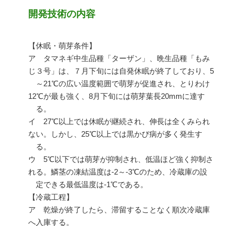
開発技術の内容
【休眠・萌芽条件】
ア タマネギ中生品種「ターザン」、晩生品種「もみ
じ３号」は、７月下旬には自発休眠が終了しており、
5
～
21
℃の広い温度範囲で萌芽が促進され、とりわけ
12
℃が最も強く、
8
月下旬には萌芽葉長
20mm
に達す
る。
イ 27
℃以上では休眠が継続され、伸長は全くみられ
ない。しかし、
25
℃以上では黒かび病が多く発生す
る。
ウ 5
℃以下では萌芽が抑制され、低温ほど強く抑制さ
れる。鱗茎の凍結温度は
-2
～
-3
℃のため、冷蔵庫の設
定できる最低温度は
-1
℃である。
【冷蔵工程】
ア 乾燥が終了したら、滞留することなく順次冷蔵庫
へ入庫する。